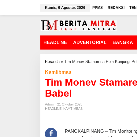
L
Kamis, 6 Agustus 2026
PPMS
REDAKSI
TEN
e
w
a
t
i
k
HEADLINE
ADVERTORIAL
BANGKA
e
k
o
n
Beranda
»
Tim Monev Stamarena Polri Kunjungi Po
t
Kamtibmas
e
n
Tim Monev Stamaren
Babel
Admin
21 Oktober 2025
HEADLINE
,
KAMTIMBAS
PANGKALPINANG – Tim Monitoring 