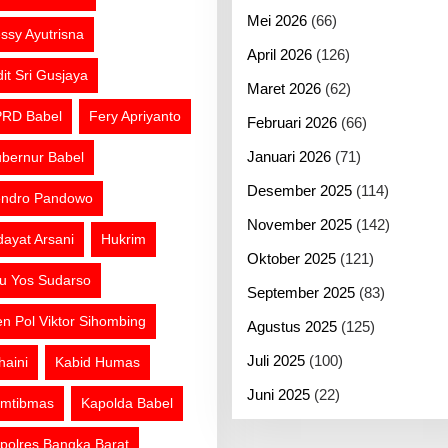
Mei 2026
(66)
ssy Ayutrisna
April 2026
(126)
dit Sri Gusjaya
Maret 2026
(62)
RD Babel
Fery Apriyanto
Februari 2026
(66)
Januari 2026
(71)
bernur Babel
Desember 2025
(114)
ndro Pandowo
November 2025
(142)
dayat Arsani
Hukrim
Oktober 2025
(121)
tu Yos Sudarso
September 2025
(83)
jen Pol Viktor Sihombing
Agustus 2025
(125)
Juli 2025
(100)
haini
Kabid Humas
Juni 2025
(22)
mtibmas
Kapolda Babel
polres Bangka Barat