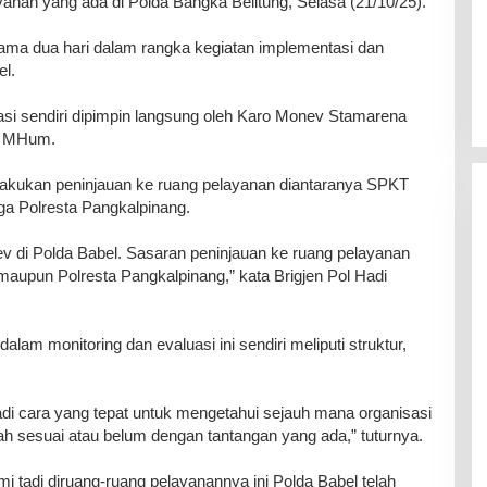
nan yang ada di Polda Bangka Belitung, Selasa (21/10/25).
ama dua hari dalam rangka kegiatan implementasi dan
el.
si sendiri dipimpin langsung oleh Karo Monev Stamarena
H. MHum.
lakukan peninjauan ke ruang pelayanan diantaranya SPKT
ga Polresta Pangkalpinang.
ev di Polda Babel. Sasaran peninjauan ke ruang pelayanan
maupun Polresta Pangkalpinang,” kata Brigjen Pol Hadi
lam monitoring dan evaluasi ini sendiri meliputi struktur,
adi cara yang tepat untuk mengetahui sejauh mana organisasi
elah sesuai atau belum dengan tantangan yang ada,” tuturnya.
 tadi diruang-ruang pelayanannya ini Polda Babel telah