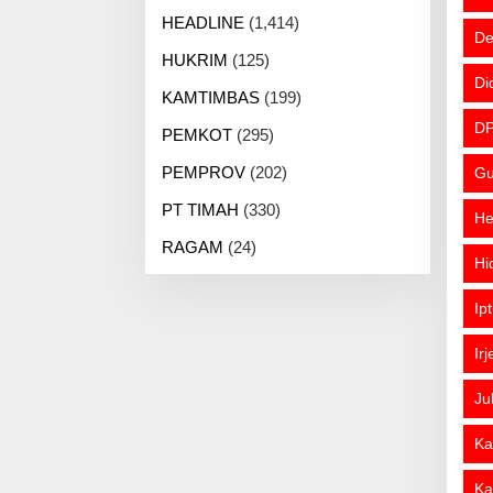
HEADLINE
(1,414)
De
HUKRIM
(125)
Di
KAMTIMBAS
(199)
DP
PEMKOT
(295)
PEMPROV
(202)
Gu
PT TIMAH
(330)
He
RAGAM
(24)
Hi
Ip
Ir
Ju
Ka
Ka