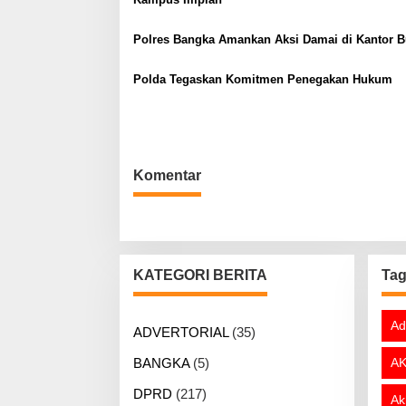
s
i
Polres Bangka Amankan Aksi Damai di Kantor B
p
o
Polda Tegaskan Komitmen Penegakan Hukum
s
Komentar
KATEGORI BERITA
Ta
Ad
ADVERTORIAL
(35)
BANGKA
(5)
AK
DPRD
(217)
Ak