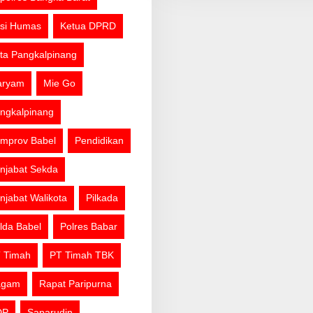
si Humas
Ketua DPRD
ta Pangkalpinang
aryam
Mie Go
ngkalpinang
mprov Babel
Pendidikan
njabat Sekda
njabat Walikota
Pilkada
lda Babel
Polres Babar
 Timah
PT Timah TBK
agam
Rapat Paripurna
DP
Saparudin