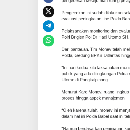
pengecekan kesejumlah ruang pelaya
Pengecekan ini sudah dilakukan sel
evaluasi peningkatan tipe Polda Bab
Pelaksanakan monitoring dan evalua
Polri Brigjen Pol Dr Hadi Utomo S
Dari pantauan, Tim Monev telah me
Polda, Gedung BPKB Ditlantas hing
“Ini hari kedua kita laksanakan mon
publik yang ada dilingkungan Polda 
Utomo di Pangkalpinang.
Menurut Karo Monev, ruang lingkup da
proses hingga aspek manajemen.
“Oleh karena itulah, monev ini menj
dalam hal ini Polda Babel saat ini t
“Namun berdasarkan peninjauan kami