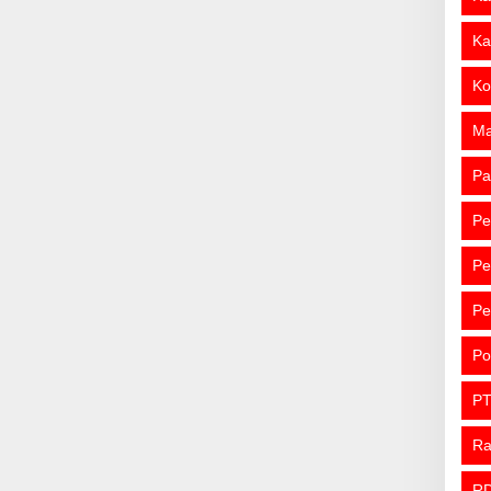
Ka
Ko
M
Pa
Pe
Pe
Pe
Po
PT
R
R