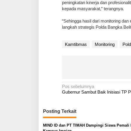
peningkatan kinerja dan profesional
kepada masyarakat,” terangnya.
“Sehingga hasil dari monitoring dan
langkah strategis Polda Bangka Beli
Kamtibmas
Monitoring
Pold
N
Pos sebelumnya
Gubernur Sambut Baik Inisiasi TP 
a
v
i
Posting Terkait
g
a
MIND ID dan PT TIMAH Dampingi Siswa Pemali 
Kampus Impian