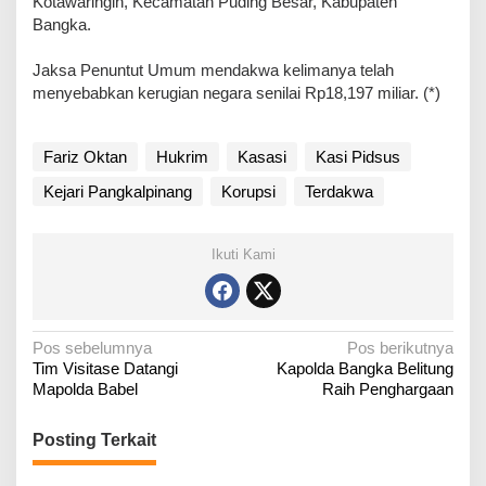
Kotawaringin, Kecamatan Puding Besar, Kabupaten
Bangka.
Jaksa Penuntut Umum mendakwa kelimanya telah
menyebabkan kerugian negara senilai Rp18,197 miliar. (*)
Fariz Oktan
Hukrim
Kasasi
Kasi Pidsus
Kejari Pangkalpinang
Korupsi
Terdakwa
Ikuti Kami
N
Pos sebelumnya
Pos berikutnya
Tim Visitase Datangi
Kapolda Bangka Belitung
a
Mapolda Babel
Raih Penghargaan
v
i
Posting Terkait
g