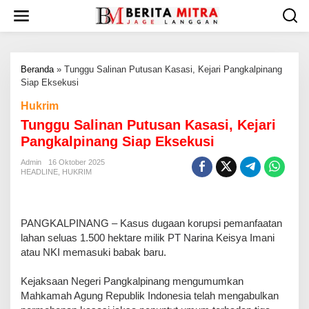
L
e
w
a
t
Beranda
»
Tunggu Salinan Putusan Kasasi, Kejari Pangkalpinang
i
Siap Eksekusi
k
e
Hukrim
k
Tunggu Salinan Putusan Kasasi, Kejari
o
n
Pangkalpinang Siap Eksekusi
t
e
Admin
16 Oktober 2025
HEADLINE
,
HUKRIM
n
PANGKALPINANG – Kasus dugaan korupsi pemanfaatan
lahan seluas 1.500 hektare milik PT Narina Keisya Imani
atau NKI memasuki babak baru.
Kejaksaan Negeri Pangkalpinang mengumumkan
Mahkamah Agung Republik Indonesia telah mengabulkan