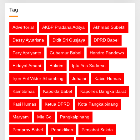
Tag
Advertorial
AKBP Pradana Aditya
Akhmad Subekti
Dessy Ayutrisna
Didit Sri Gusjaya
DPRD Babel
Fery Apriyanto
Gubernur Babel
Hendro Pandowo
Hidayat Arsani
Hukrim
Iptu Yos Sudarso
Irjen Pol Viktor Sihombing
Juhaini
Kabid Humas
Kamtibmas
Kapolda Babel
Kapolres Bangka Barat
Kasi Humas
Ketua DPRD
Kota Pangkalpinang
Maryam
Mie Go
Pangkalpinang
Pemprov Babel
Pendidikan
Penjabat Sekda