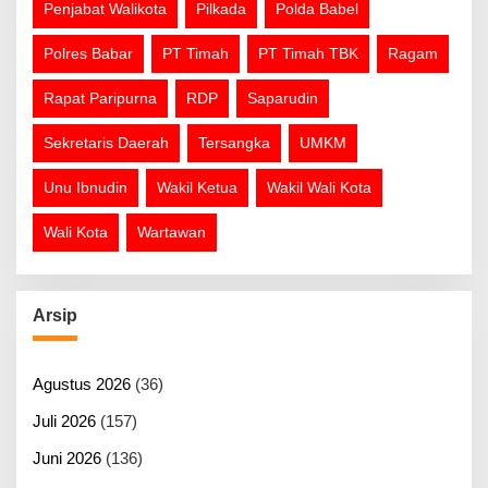
Penjabat Walikota
Pilkada
Polda Babel
Polres Babar
PT Timah
PT Timah TBK
Ragam
Rapat Paripurna
RDP
Saparudin
Sekretaris Daerah
Tersangka
UMKM
Unu Ibnudin
Wakil Ketua
Wakil Wali Kota
Wali Kota
Wartawan
Arsip
Agustus 2026
(36)
Juli 2026
(157)
Juni 2026
(136)