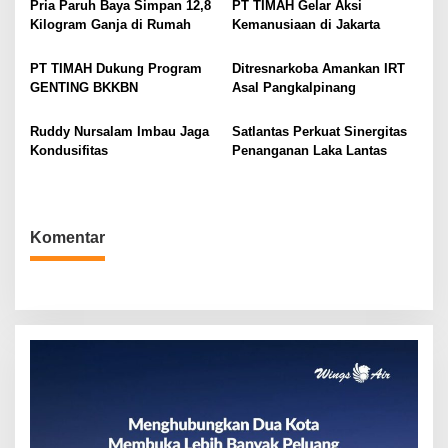
a
Pria Paruh Baya Simpan 12,8
PT TIMAH Gelar Aksi
Kilogram Ganja di Rumah
Kemanusiaan di Jakarta
s
i
PT TIMAH Dukung Program
Ditresnarkoba Amankan IRT
p
GENTING BKKBN
Asal Pangkalpinang
o
s
Ruddy Nursalam Imbau Jaga
Satlantas Perkuat Sinergitas
Kondusifitas
Penanganan Laka Lantas
Komentar