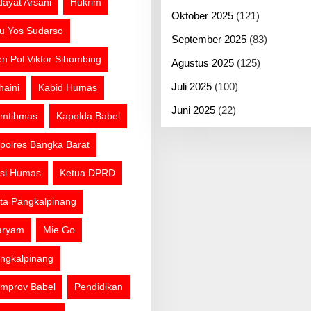
dayat Arsani
Hukrim
Oktober 2025
(121)
tu Yos Sudarso
September 2025
(83)
jen Pol Viktor Sihombing
Agustus 2025
(125)
Juli 2025
(100)
haini
Kabid Humas
Juni 2025
(22)
mtibmas
Kapolda Babel
polres Bangka Barat
si Humas
Ketua DPRD
ta Pangkalpinang
aryam
Mie Go
ngkalpinang
mprov Babel
Pendidikan