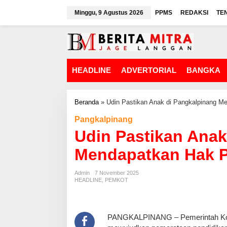
L
Minggu, 9 Agustus 2026
PPMS
REDAKSI
TE
e
w
a
t
i
k
HEADLINE
ADVERTORIAL
BANGKA
e
k
o
n
Beranda
»
Udin Pastikan Anak di Pangkalpinang M
t
Pangkalpinang
e
n
Udin Pastikan Anak
Mendapatkan Hak P
Admin
7 November 2025
HEADLINE
,
PEMKOT
PANGKALPINANG – Pemerintah Kot