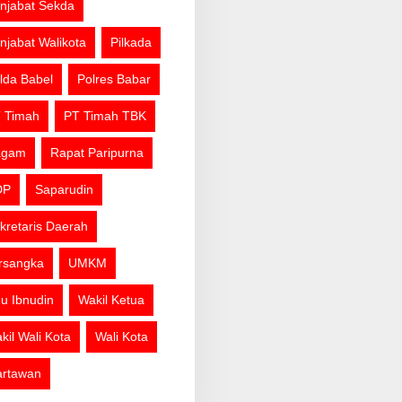
njabat Sekda
njabat Walikota
Pilkada
lda Babel
Polres Babar
 Timah
PT Timah TBK
agam
Rapat Paripurna
DP
Saparudin
kretaris Daerah
rsangka
UMKM
u Ibnudin
Wakil Ketua
kil Wali Kota
Wali Kota
rtawan