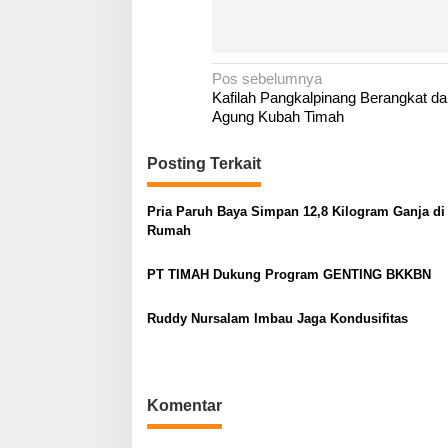
N
Pos sebelumnya
Kafilah Pangkalpinang Berangkat dar
a
Agung Kubah Timah
v
i
Posting Terkait
g
a
Pria Paruh Baya Simpan 12,8 Kilogram Ganja di
Rumah
s
i
PT TIMAH Dukung Program GENTING BKKBN
p
o
Ruddy Nursalam Imbau Jaga Kondusifitas
s
Komentar