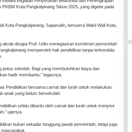
 melalui kegiatan Penyerahan Beasiswa dan Perlengkapan
 PKBM Kota Pangkalpinang Tahun 2025, yang digelar pada
 Wali Kota Pangkalpinang, Saparudin, bersama Wakil Wali Kota,
g akrab disapa Prof. Udin menegaskan komitmen pemerintah
Pangkalpinang memperoleh hak pendidikan tanpa terkendala
.
ang putus sekolah. Bagi yang membutuhkan biaya dan
akan hadir membantu,” tegasnya.
Dinas Pendidikan bersama camat dan lurah untuk melakukan
k-anak yang belum bersekolah.
Pendidikan selalu dibantu oleh camat dan lurah untuk menyisir
h,” ujarnya.
dikan bukan sekadar tanggung jawab pemerintah, tetapi juga
 masyarakat.