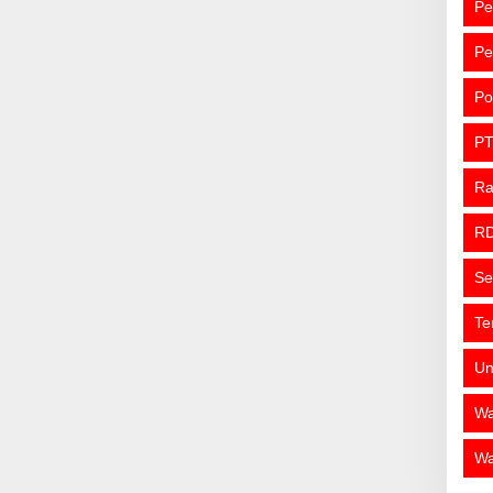
Pe
Pe
Po
PT
R
R
Se
Te
Un
Wa
Wa