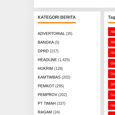
KATEGORI BERITA
Ta
Ad
ADVERTORIAL
(35)
BANGKA
(5)
AK
DPRD
(217)
Ak
HEADLINE
(1,425)
De
HUKRIM
(128)
Di
KAMTIMBAS
(202)
DP
PEMKOT
(295)
PEMPROV
(202)
Gu
PT TIMAH
(337)
He
RAGAM
(24)