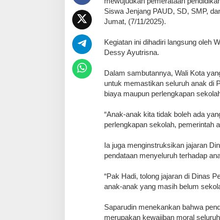
mewujudkan pemerataan pendidikan
Siswa Jenjang PAUD, SD, SMP, dan
Jumat, (7/11/2025).
‎Kegiatan ini dihadiri langsung oleh
Dessy Ayutrisna.
‎Dalam sambutannya, Wali Kota yan
untuk memastikan seluruh anak di 
biaya maupun perlengkapan sekolah
‎“Anak-anak kita tidak boleh ada y
perlengkapan sekolah, pemerintah 
‎Ia juga menginstruksikan jajaran 
pendataan menyeluruh terhadap ana
‎“Pak Hadi, tolong jajaran di Dinas 
anak-anak yang masih belum sekola
‎Saparudin menekankan bahwa pendi
merupakan kewajiban moral seluruh