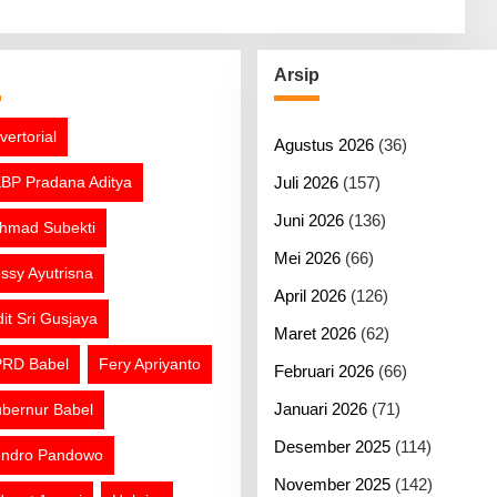
g
Arsip
vertorial
Agustus 2026
(36)
BP Pradana Aditya
Juli 2026
(157)
Juni 2026
(136)
hmad Subekti
Mei 2026
(66)
ssy Ayutrisna
April 2026
(126)
dit Sri Gusjaya
Maret 2026
(62)
RD Babel
Fery Apriyanto
Februari 2026
(66)
Januari 2026
(71)
bernur Babel
Desember 2025
(114)
ndro Pandowo
November 2025
(142)