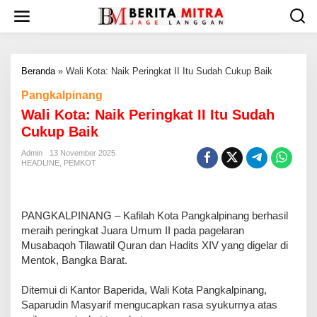
L
e
w
a
t
Beranda
»
Wali Kota: Naik Peringkat II Itu Sudah Cukup Baik
i
k
Pangkalpinang
e
Wali Kota: Naik Peringkat II Itu Sudah
k
o
Cukup Baik
n
t
Admin
13 November 2025
HEADLINE
,
PEMKOT
e
n
PANGKALPINANG – Kafilah Kota Pangkalpinang berhasil
meraih peringkat Juara Umum II pada pagelaran
Musabaqoh Tilawatil Quran dan Hadits XIV yang digelar di
Mentok, Bangka Barat.
Ditemui di Kantor Baperida, Wali Kota Pangkalpinang,
Saparudin Masyarif mengucapkan rasa syukurnya atas