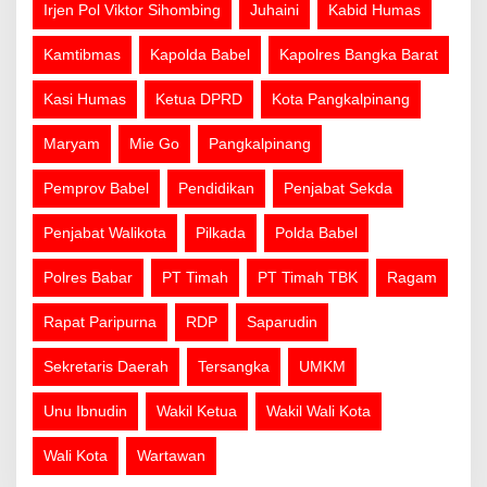
Irjen Pol Viktor Sihombing
Juhaini
Kabid Humas
Kamtibmas
Kapolda Babel
Kapolres Bangka Barat
Kasi Humas
Ketua DPRD
Kota Pangkalpinang
Maryam
Mie Go
Pangkalpinang
Pemprov Babel
Pendidikan
Penjabat Sekda
Penjabat Walikota
Pilkada
Polda Babel
Polres Babar
PT Timah
PT Timah TBK
Ragam
Rapat Paripurna
RDP
Saparudin
Sekretaris Daerah
Tersangka
UMKM
Unu Ibnudin
Wakil Ketua
Wakil Wali Kota
Wali Kota
Wartawan