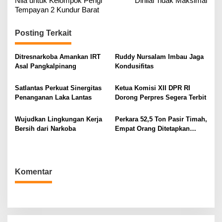
Nila untuk Kelompok Perigi
Dinilai Tidak Maksimal
i
Tempayan 2 Kundur Barat
g
Posting Terkait
a
s
Ditresnarkoba Amankan IRT
Ruddy Nursalam Imbau Jaga
i
Asal Pangkalpinang
Kondusifitas
p
o
Satlantas Perkuat Sinergitas
Ketua Komisi XII DPR RI
Penanganan Laka Lantas
Dorong Perpres Segera Terbit
s
Wujudkan Lingkungan Kerja
Perkara 52,5 Ton Pasir Timah,
Bersih dari Narkoba
Empat Orang Ditetapkan
Tersangka
Komentar