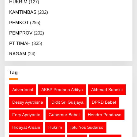
HUKRIM
(127)
KAMTIMBAS
(202)
PEMKOT
(295)
PEMPROV
(202)
PT TIMAH
(335)
RAGAM
(24)
Tag
Advertorial
AKBP Pradana Aditya
Akhmad Subekti
Dessy Ayutrisna
Didit Sri Gusjaya
DPRD Babel
Fery Apriyanto
Gubernur Babel
Hendro Pandowo
Hidayat Arsani
Hukrim
Iptu Yos Sudarso