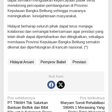
dapat semakin menguatkan kepercayaan publik serta
mendorong percepatan pembangunan di Provinsi
Kepulauan Bangka Belitung sehingga muaranya
meningkatkan kesejahteraan masyarakat.
Hidayat berharap seluruh pihak dapat terus menjaga
kolaborasi dan semangat kebersamaan agar prestasi yang
telah diraih dapat dipertahankan dan ditingkatkan, sekaligus
membawa Provinsi Kepulauan Bangka Belitung semakin
dikenal dan diperhitungkan di kancah nasional. (*)
Hidayat Arsani
Pemprov Babel
Prestasi
Ikuti Kami
N
Pos sebelumnya
Pos berikutnya
PT TIMAH Tbk Salurkan
Maryam Soroti Rehabilitasi
a
Bantuan Bioflok dan Bibit
SMAN 1 Merawang Yang
v