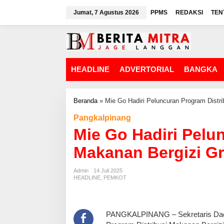
L
Jumat, 7 Agustus 2026
PPMS
REDAKSI
TEN
e
w
a
t
i
k
HEADLINE
ADVERTORIAL
BANGKA
e
k
o
n
Beranda
»
Mie Go Hadiri Peluncuran Program Distri
t
Pangkalpinang
e
n
Mie Go Hadiri Pelu
Makanan Bergizi Gr
Admin
14 Juli 2025
HEADLINE
,
PEMKOT
‎PANGKALPINANG – Sekretaris Daer