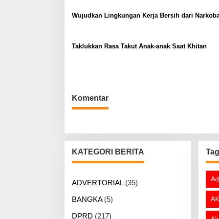
s
Wujudkan Lingkungan Kerja Bersih dari Narkob
i
p
o
Taklukkan Rasa Takut Anak-anak Saat Khitan
s
Komentar
KATEGORI BERITA
Ta
Ad
ADVERTORIAL
(35)
BANGKA
(5)
AK
DPRD
(217)