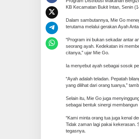
Program Distribusi Makanan Bergizi 
KB Kecamatan Bukit Intan, Senin (1
‎Dalam sambutannya, Mie Go menega
terutama melalui gerakan Ayah Ant
‎“Program ini bukan sekadar antar a
seorang ayah. Kedekatan ini member
citanya,” ujar Mie Go.
‎Ia menyebut ayah sebagai sosok p
‎“Ayah adalah teladan. Pepatah bilan
yang dilihat dari orang tuanya,” tam
‎Selain itu, Mie Go juga menyinggun
sebagai bentuk sinergi membangun 
‎“Kami minta orang tua juga kenal d
Tidak zaman lagi pakai kekerasan.
tegasnya.