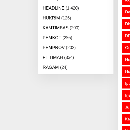
Ak
HEADLINE
(1,420)
De
HUKRIM
(126)
Di
KAMTIMBAS
(200)
DP
PEMKOT
(295)
PEMPROV
(202)
Gu
PT TIMAH
(334)
He
RAGAM
(24)
Hi
Ip
Ir
Ju
Ka