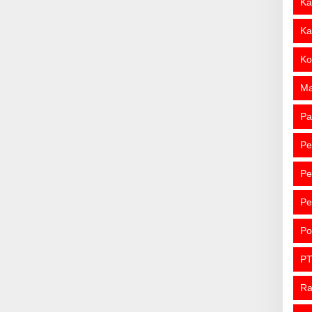
Ka
Ka
Ko
M
Pa
Pe
Pe
Pe
Po
PT
R