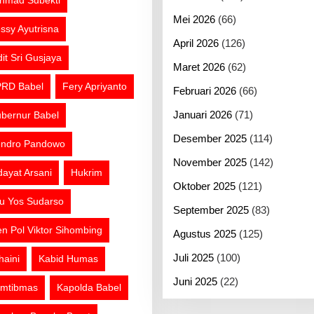
hmad Subekti
Mei 2026
(66)
ssy Ayutrisna
April 2026
(126)
dit Sri Gusjaya
Maret 2026
(62)
RD Babel
Fery Apriyanto
Februari 2026
(66)
Januari 2026
(71)
bernur Babel
Desember 2025
(114)
ndro Pandowo
November 2025
(142)
dayat Arsani
Hukrim
Oktober 2025
(121)
tu Yos Sudarso
September 2025
(83)
jen Pol Viktor Sihombing
Agustus 2025
(125)
Juli 2025
(100)
haini
Kabid Humas
Juni 2025
(22)
mtibmas
Kapolda Babel