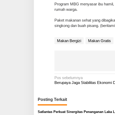
‎Program MBG menyasar ibu hamil, i
rumah warga.
‎Paket makanan sehat yang dibagikan 
singkong dan buah pisang. (beritami
Makan Bergizi
Makan Gratis
N
Pos sebelumnya
Berupaya Jaga Stabilitas Ekonomi 
a
v
i
Posting Terkait
g
a
Satlantas Perkuat Sinergitas Penanganan Laka 