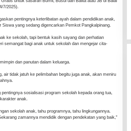
Gratis untuk sasaran Bumil, Busui dan Balita atau 3B di Balai
4/7/2025).
skan pentingnya keterlibatan ayah dalam pendidikan anak,
ar Siswa yang sedang digencarkan Pemkot Pangkalpinang.
nak ke sekolah, tapi bentuk kasih sayang dan perhatian
i semangat bagi anak untuk sekolah dan mengejar cita-
emimpin dan panutan dalam keluarga.
g, air tidak jatuh ke pelimbahan begitu juga anak, akan meniru
bahnya.
g pentingnya sosialisasi program sekolah kepada orang tua,
karakter anak.
engan sekolah anak, tahu programnya, tahu lingkungannya.
 Sekarang zamannya mendidik dengan pendekatan yang baik,”