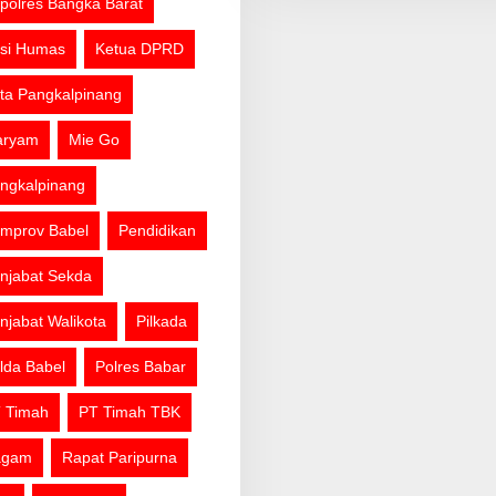
polres Bangka Barat
si Humas
Ketua DPRD
ta Pangkalpinang
aryam
Mie Go
ngkalpinang
mprov Babel
Pendidikan
njabat Sekda
njabat Walikota
Pilkada
lda Babel
Polres Babar
 Timah
PT Timah TBK
agam
Rapat Paripurna