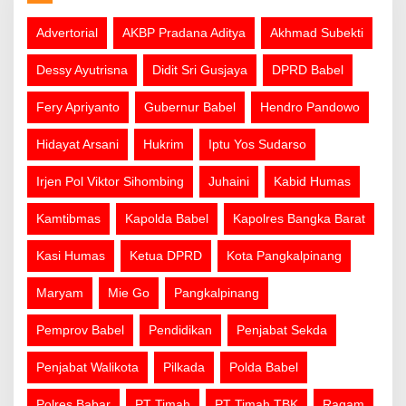
Advertorial
AKBP Pradana Aditya
Akhmad Subekti
Dessy Ayutrisna
Didit Sri Gusjaya
DPRD Babel
Fery Apriyanto
Gubernur Babel
Hendro Pandowo
Hidayat Arsani
Hukrim
Iptu Yos Sudarso
Irjen Pol Viktor Sihombing
Juhaini
Kabid Humas
Kamtibmas
Kapolda Babel
Kapolres Bangka Barat
Kasi Humas
Ketua DPRD
Kota Pangkalpinang
Maryam
Mie Go
Pangkalpinang
Pemprov Babel
Pendidikan
Penjabat Sekda
Penjabat Walikota
Pilkada
Polda Babel
Polres Babar
PT Timah
PT Timah TBK
Ragam