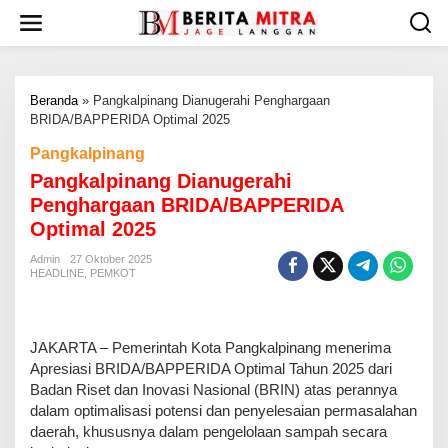
L
e
w
a
t
Beranda
»
Pangkalpinang Dianugerahi Penghargaan
i
BRIDA/BAPPERIDA Optimal 2025
k
e
Pangkalpinang
k
Pangkalpinang Dianugerahi
o
n
Penghargaan BRIDA/BAPPERIDA
t
Optimal 2025
e
n
Admin
27 Oktober 2025
HEADLINE
,
PEMKOT
JAKARTA – Pemerintah Kota Pangkalpinang menerima
Apresiasi BRIDA/BAPPERIDA Optimal Tahun 2025 dari
Badan Riset dan Inovasi Nasional (BRIN) atas perannya
dalam optimalisasi potensi dan penyelesaian permasalahan
daerah, khususnya dalam pengelolaan sampah secara