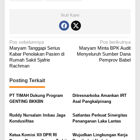
Ikuti Kami
N
Pos sebelumnya
Pos berikutnya
Maryam Tanggapi Serius
Maryam Minta BPK Audit
a
Kabar Penolakan Pasien di
Menyeluruh Sumber Dana
v
Rumah Sakit Sjafrie
Pemprov Babel
i
Rachman
g
Posting Terkait
a
s
PT TIMAH Dukung Program
Ditresnarkoba Amankan IRT
i
GENTING BKKBN
Asal Pangkalpinang
p
o
Ruddy Nursalam Imbau Jaga
Satlantas Perkuat Sinergitas
Kondusifitas
Penanganan Laka Lantas
s
Ketua Komisi XII DPR RI
Wujudkan Lingkungan Kerja