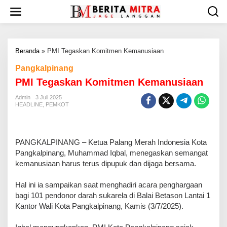
L
e
w
a
t
Beranda
»
PMI Tegaskan Komitmen Kemanusiaan
i
k
Pangkalpinang
e
PMI Tegaskan Komitmen Kemanusiaan
k
o
Admin
3 Juli 2025
n
HEADLINE
,
PEMKOT
t
e
n
PANGKALPINANG – Ketua Palang Merah Indonesia Kota
Pangkalpinang, Muhammad Iqbal, menegaskan semangat
kemanusiaan harus terus dipupuk dan dijaga bersama.
Hal ini ia sampaikan saat menghadiri acara penghargaan
bagi 101 pendonor darah sukarela di Balai Betason Lantai 1
Kantor Wali Kota Pangkalpinang, Kamis (3/7/2025).