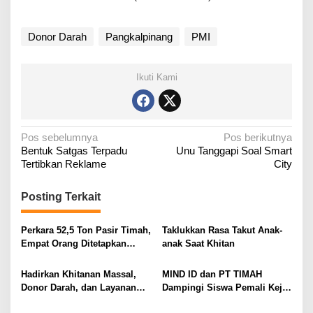
Donor Darah
Pangkalpinang
PMI
Ikuti Kami
N
Pos sebelumnya
Pos berikutnya
Bentuk Satgas Terpadu
Unu Tanggapi Soal Smart
a
Tertibkan Reklame
City
v
i
Posting Terkait
g
a
Perkara 52,5 Ton Pasir Timah,
Taklukkan Rasa Takut Anak-
Empat Orang Ditetapkan
anak Saat Khitan
s
Tersangka
i
Hadirkan Khitanan Massal,
MIND ID dan PT TIMAH
p
Donor Darah, dan Layanan
Dampingi Siswa Pemali Kejar
o
Kesehatan Gratis
Kampus Impian