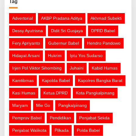
Tag
Advertorial
AKBP Pradana Aditya
Akhmad Subekti
Dessy Ayutrisna
Didit Sri Gusjaya
DPRD Babel
Fery Apriyanto
Gubernur Babel
Hendro Pandowo
Hidayat Arsani
Hukrim
Iptu Yos Sudarso
Irjen Pol Viktor Sihombing
Juhaini
Kabid Humas
Kamtibmas
Kapolda Babel
Kapolres Bangka Barat
Kasi Humas
Ketua DPRD
Kota Pangkalpinang
Maryam
Mie Go
Pangkalpinang
Pemprov Babel
Pendidikan
Penjabat Sekda
Penjabat Walikota
Pilkada
Polda Babel