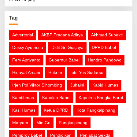
Tag
Advertorial
AKBP Pradana Aditya
Akhmad Subekti
Dessy Ayutrisna
Didit Sri Gusjaya
DPRD Babel
Fery Apriyanto
Gubernur Babel
Hendro Pandowo
Hidayat Arsani
Hukrim
Iptu Yos Sudarso
Irjen Pol Viktor Sihombing
Juhaini
Kabid Humas
Kamtibmas
Kapolda Babel
Kapolres Bangka Barat
Kasi Humas
Ketua DPRD
Kota Pangkalpinang
Maryam
Mie Go
Pangkalpinang
Pemprov Babel
Pendidikan
Penjabat Sekda