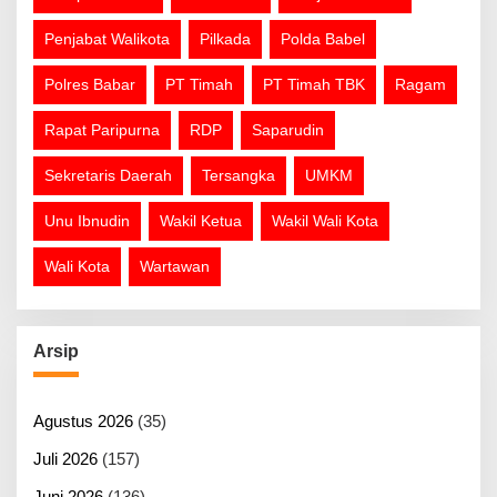
Penjabat Walikota
Pilkada
Polda Babel
Polres Babar
PT Timah
PT Timah TBK
Ragam
Rapat Paripurna
RDP
Saparudin
Sekretaris Daerah
Tersangka
UMKM
Unu Ibnudin
Wakil Ketua
Wakil Wali Kota
Wali Kota
Wartawan
Arsip
Agustus 2026
(35)
Juli 2026
(157)
Juni 2026
(136)