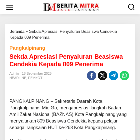
L
e
w
a
t
Beranda
»
Sekda Apresiasi Penyaluran Beasiswa Cendekia
i
Kepada 809 Penerima
k
e
Pangkalpinang
k
Sekda Apresiasi Penyaluran Beasiswa
o
n
Cendekia Kepada 809 Penerima
t
e
Admin
18 September 2025
HEADLINE
,
PEMKOT
n
PANGKALPINANG – Sekretaris Daerah Kota
Pangkalpinang, Mie Go, mengapresiasi langkah Badan
Amil Zakat Nasional (BAZNAS) Kota Pangkalpinang yang
menyalurkan 809 Beasiswa Cendekia kepada pelajar
sebagai rangkaian HUT ke-268 Kota Pangkalpinang.