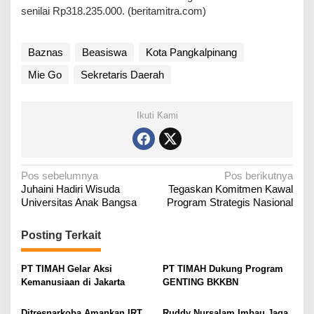
senilai Rp318.235.000. (beritamitra.com)
Baznas
Beasiswa
Kota Pangkalpinang
Mie Go
Sekretaris Daerah
Ikuti Kami
N
Pos sebelumnya
Pos berikutnya
Juhaini Hadiri Wisuda
Tegaskan Komitmen Kawal
a
Universitas Anak Bangsa
Program Strategis Nasional
v
i
Posting Terkait
g
a
PT TIMAH Gelar Aksi
PT TIMAH Dukung Program
Kemanusiaan di Jakarta
GENTING BKKBN
s
i
Ditresnarkoba Amankan IRT
Ruddy Nursalam Imbau Jaga