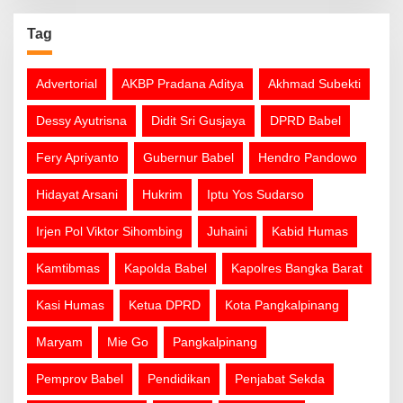
Tag
Advertorial
AKBP Pradana Aditya
Akhmad Subekti
Dessy Ayutrisna
Didit Sri Gusjaya
DPRD Babel
Fery Apriyanto
Gubernur Babel
Hendro Pandowo
Hidayat Arsani
Hukrim
Iptu Yos Sudarso
Irjen Pol Viktor Sihombing
Juhaini
Kabid Humas
Kamtibmas
Kapolda Babel
Kapolres Bangka Barat
Kasi Humas
Ketua DPRD
Kota Pangkalpinang
Maryam
Mie Go
Pangkalpinang
Pemprov Babel
Pendidikan
Penjabat Sekda