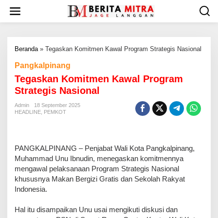
L
e
w
a
t
Beranda
»
Tegaskan Komitmen Kawal Program Strategis Nasional
i
k
Pangkalpinang
e
Tegaskan Komitmen Kawal Program
k
o
Strategis Nasional
n
t
Admin
18 September 2025
HEADLINE
,
PEMKOT
e
n
‎PANGKALPINANG – Penjabat Wali Kota Pangkalpinang,
Muhammad Unu Ibnudin, menegaskan komitmennya
mengawal pelaksanaan Program Strategis Nasional
khususnya Makan Bergizi Gratis dan Sekolah Rakyat
Indonesia.
‎Hal itu disampaikan Unu usai mengikuti diskusi dan