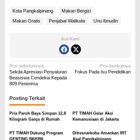
Kota Pangkalpinang
Makan Bergizi
Makan Gratis
Penjabat Walikota
Unu Ibnudin
Ikuti Kami
N
Pos sebelumnya
Pos berikutnya
Sekda Apresiasi Penyaluran
Fokus Pada Isu Pendidikan
a
Beasiswa Cendekia Kepada
v
809 Penerima
i
g
Posting Terkait
a
Pria Paruh Baya Simpan 12,8
PT TIMAH Gelar Aksi
s
Kilogram Ganja di Rumah
Kemanusiaan di Jakarta
i
p
PT TIMAH Dukung Program
Ditresnarkoba Amankan IRT
o
GENTING BKKBN
Asal Pangkalpinang