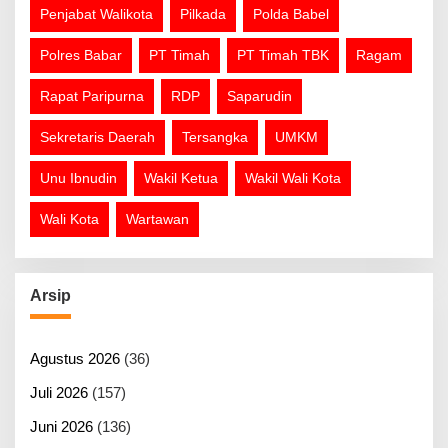
Penjabat Walikota
Pilkada
Polda Babel
Polres Babar
PT Timah
PT Timah TBK
Ragam
Rapat Paripurna
RDP
Saparudin
Sekretaris Daerah
Tersangka
UMKM
Unu Ibnudin
Wakil Ketua
Wakil Wali Kota
Wali Kota
Wartawan
Arsip
Agustus 2026
(36)
Juli 2026
(157)
Juni 2026
(136)