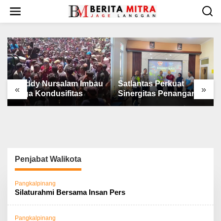
L
e
w
a
t
i
k
e
k
Ruddy Nursalam Imbau
Satlantas Perkuat
«
»
o
Jaga Kondusifitas
Sinergitas Penanganan
n
Laka Lantas
t
e
n
Penjabat Walikota
Pangkalpinang
Silaturahmi Bersama Insan Pers
Pangkalpinang