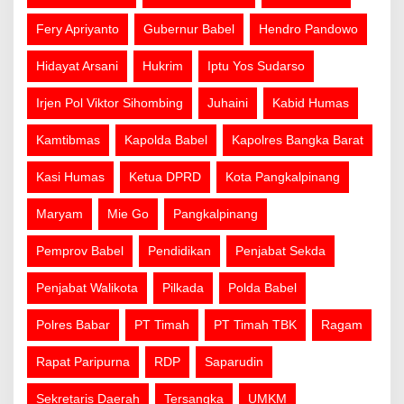
Fery Apriyanto
Gubernur Babel
Hendro Pandowo
Hidayat Arsani
Hukrim
Iptu Yos Sudarso
Irjen Pol Viktor Sihombing
Juhaini
Kabid Humas
Kamtibmas
Kapolda Babel
Kapolres Bangka Barat
Kasi Humas
Ketua DPRD
Kota Pangkalpinang
Maryam
Mie Go
Pangkalpinang
Pemprov Babel
Pendidikan
Penjabat Sekda
Penjabat Walikota
Pilkada
Polda Babel
Polres Babar
PT Timah
PT Timah TBK
Ragam
Rapat Paripurna
RDP
Saparudin
Sekretaris Daerah
Tersangka
UMKM