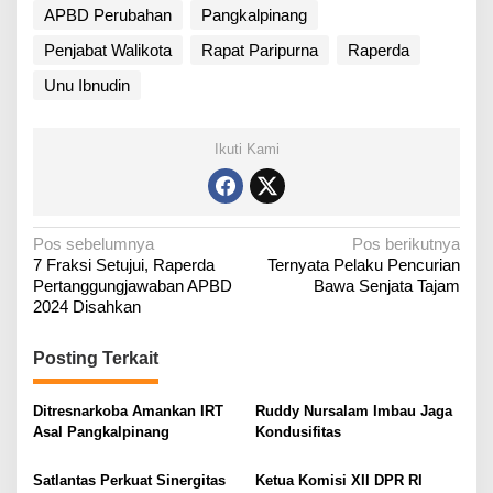
APBD Perubahan
Pangkalpinang
Penjabat Walikota
Rapat Paripurna
Raperda
Unu Ibnudin
Ikuti Kami
N
Pos sebelumnya
Pos berikutnya
7 Fraksi Setujui, Raperda
Ternyata Pelaku Pencurian
a
Pertanggungjawaban APBD
Bawa Senjata Tajam
v
2024 Disahkan
i
g
Posting Terkait
a
Ditresnarkoba Amankan IRT
Ruddy Nursalam Imbau Jaga
s
Asal Pangkalpinang
Kondusifitas
i
p
Satlantas Perkuat Sinergitas
Ketua Komisi XII DPR RI