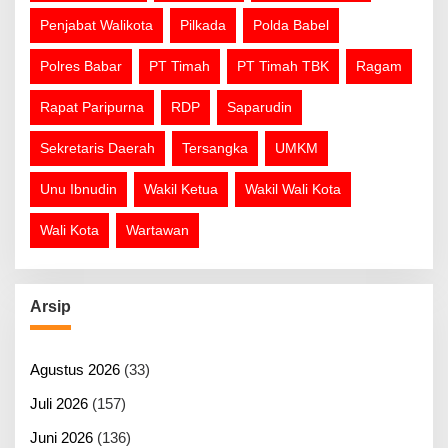
Penjabat Walikota
Pilkada
Polda Babel
Polres Babar
PT Timah
PT Timah TBK
Ragam
Rapat Paripurna
RDP
Saparudin
Sekretaris Daerah
Tersangka
UMKM
Unu Ibnudin
Wakil Ketua
Wakil Wali Kota
Wali Kota
Wartawan
Arsip
Agustus 2026
(33)
Juli 2026
(157)
Juni 2026
(136)