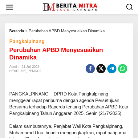
L
e
w
a
t
Beranda
»
Perubahan APBD Menyesuaikan Dinamika
i
k
Pangkalpinang
e
Perubahan APBD Menyesuaikan
k
o
Dinamika
n
t
Admin
21 Juli 2025
HEADLINE
,
PEMKOT
e
n
PANGKALPINANG – DPRD Kota Pangkalpinang
menggelar rapat paripurna dengan agenda Persetujuan
Bersama terhadap Raperda tentang Perubahan APBD Kota
Pangkalpinang Tahun Anggaran 2025, Senin (21/7/2025)
Dalam sambutannya, Penjabat Wali Kota Pangkalpinang,
Muhamamd Unu Ibnudin mengungkapkan, rapat paripurna