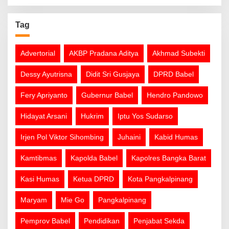
Tag
Advertorial
AKBP Pradana Aditya
Akhmad Subekti
Dessy Ayutrisna
Didit Sri Gusjaya
DPRD Babel
Fery Apriyanto
Gubernur Babel
Hendro Pandowo
Hidayat Arsani
Hukrim
Iptu Yos Sudarso
Irjen Pol Viktor Sihombing
Juhaini
Kabid Humas
Kamtibmas
Kapolda Babel
Kapolres Bangka Barat
Kasi Humas
Ketua DPRD
Kota Pangkalpinang
Maryam
Mie Go
Pangkalpinang
Pemprov Babel
Pendidikan
Penjabat Sekda