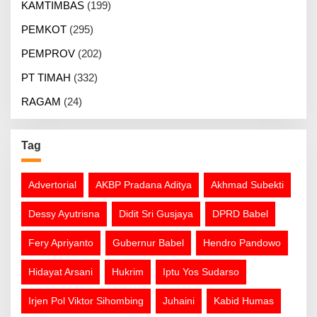
KAMTIMBAS
(199)
PEMKOT
(295)
PEMPROV
(202)
PT TIMAH
(332)
RAGAM
(24)
Tag
Advertorial
AKBP Pradana Aditya
Akhmad Subekti
Dessy Ayutrisna
Didit Sri Gusjaya
DPRD Babel
Fery Apriyanto
Gubernur Babel
Hendro Pandowo
Hidayat Arsani
Hukrim
Iptu Yos Sudarso
Irjen Pol Viktor Sihombing
Juhaini
Kabid Humas