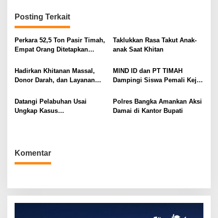
i
g
Posting Terkait
a
Perkara 52,5 Ton Pasir Timah,
Taklukkan Rasa Takut Anak-
s
Empat Orang Ditetapkan
anak Saat Khitan
i
Tersangka
p
Hadirkan Khitanan Massal,
MIND ID dan PT TIMAH
o
Donor Darah, dan Layanan
Dampingi Siswa Pemali Kejar
Kesehatan Gratis
Kampus Impian
s
Datangi Pelabuhan Usai
Polres Bangka Amankan Aksi
Ungkap Kasus
Damai di Kantor Bupati
Penyelundupan
Komentar