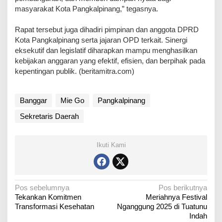
masyarakat Kota Pangkalpinang,” tegasnya.
Rapat tersebut juga dihadiri pimpinan dan anggota DPRD
Kota Pangkalpinang serta jajaran OPD terkait. Sinergi
eksekutif dan legislatif diharapkan mampu menghasilkan
kebijakan anggaran yang efektif, efisien, dan berpihak pada
kepentingan publik. (beritamitra.com)
Banggar
Mie Go
Pangkalpinang
Sekretaris Daerah
Ikuti Kami
N
Pos sebelumnya
Pos berikutnya
Tekankan Komitmen
Meriahnya ‎Festival
a
Transformasi Kesehatan
Nganggung 2025 di Tuatunu
v
Indah