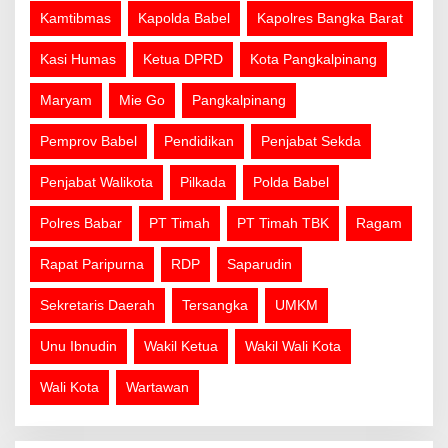
Kamtibmas
Kapolda Babel
Kapolres Bangka Barat
Kasi Humas
Ketua DPRD
Kota Pangkalpinang
Maryam
Mie Go
Pangkalpinang
Pemprov Babel
Pendidikan
Penjabat Sekda
Penjabat Walikota
Pilkada
Polda Babel
Polres Babar
PT Timah
PT Timah TBK
Ragam
Rapat Paripurna
RDP
Saparudin
Sekretaris Daerah
Tersangka
UMKM
Unu Ibnudin
Wakil Ketua
Wakil Wali Kota
Wali Kota
Wartawan