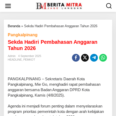
L
e
w
a
t
Beranda
»
Sekda Hadiri Pembahasan Anggaran Tahun 2026
i
k
Pangkalpinang
e
Sekda Hadiri Pembahasan Anggaran
k
o
Tahun 2026
n
t
Admin
4 September 2025
HEADLINE
,
PEMKOT
e
n
PANGKALPINANG – Sekretaris Daerah Kota
Pangkalpinang, Mie Go, menghadiri rapat pembahasan
anggaran bersama Badan Anggaran DPRD Kota
Pangkalpinang, Kamis (4/8/2025).
Agenda ini menjadi forum penting dalam menyelaraskan
program prioritas pemerintah kota dengan arah kebijakan