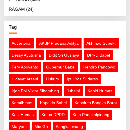
RAGAM
(24)
Tag
Advertorial
AKBP Pradana Aditya
Akhmad Subekti
Dessy Ayutrisna
Didit Sri Gusjaya
DPRD Babel
Fery Apriyanto
Gubernur Babel
Hendro Pandowo
Hidayat Arsani
Hukrim
Iptu Yos Sudarso
Irjen Pol Viktor Sihombing
Juhaini
Kabid Humas
Kamtibmas
Kapolda Babel
Kapolres Bangka Barat
Kasi Humas
Ketua DPRD
Kota Pangkalpinang
Maryam
Mie Go
Pangkalpinang