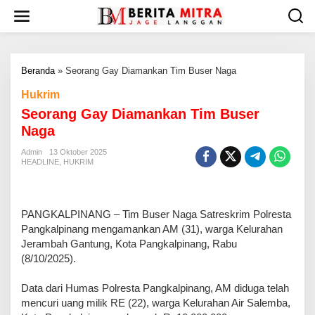
L
e
w
a
t
Beranda
»
Seorang Gay Diamankan Tim Buser Naga
i
k
Hukrim
e
Seorang Gay Diamankan Tim Buser
k
o
Naga
n
t
Admin
13 Oktober 2025
HEADLINE
,
HUKRIM
e
n
PANGKALPINANG – Tim Buser Naga Satreskrim Polresta
Pangkalpinang mengamankan AM (31), warga Kelurahan
Jerambah Gantung, Kota Pangkalpinang, Rabu
(8/10/2025).
Data dari Humas Polresta Pangkalpinang, AM diduga telah
mencuri uang milik RE (22), warga Kelurahan Air Salemba,