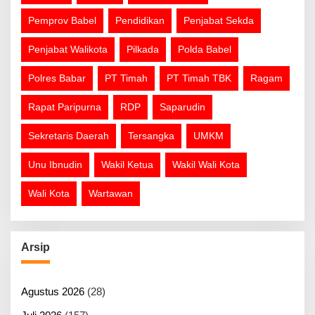
Pemprov Babel
Pendidikan
Penjabat Sekda
Penjabat Walikota
Pilkada
Polda Babel
Polres Babar
PT Timah
PT Timah TBK
Ragam
Rapat Paripurna
RDP
Saparudin
Sekretaris Daerah
Tersangka
UMKM
Unu Ibnudin
Wakil Ketua
Wakil Wali Kota
Wali Kota
Wartawan
Arsip
Agustus 2026
(28)