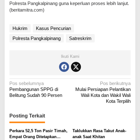
Polresta Pangkalpinang guna keperluan proses lebih lanjut.
(beritamitra.com)
Hukrim
Kasus Pencurian
Polresta Pangkalpinang
Satreskrim
Ikuti Kami
N
Pos sebelumnya
Pos berikutnya
Pembangunan SPPG di
Mulai Persiapan Pelantikan
a
Belitung Sudah 90 Persen
Wali Kota dan Wakil Wali
v
Kota Terpilih
i
g
Posting Terkait
a
Perkara 52,5 Ton Pasir Timah,
Taklukkan Rasa Takut Anak-
s
Empat Orang Ditetapkan
anak Saat Khitan