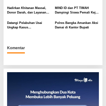
i
Tersangka
p
Hadirkan Khitanan Massal,
MIND ID dan PT TIMAH
o
Donor Darah, dan Layanan
Dampingi Siswa Pemali Kejar
Kesehatan Gratis
Kampus Impian
s
Datangi Pelabuhan Usai
Polres Bangka Amankan Aksi
Ungkap Kasus
Damai di Kantor Bupati
Penyelundupan
Komentar