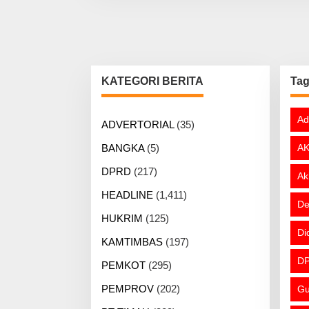
N
KATEGORI BERITA
Ta
Ad
ADVERTORIAL
(35)
BANGKA
(5)
AK
DPRD
(217)
Ak
HEADLINE
(1,411)
De
HUKRIM
(125)
Di
KAMTIMBAS
(197)
DP
PEMKOT
(295)
PEMPROV
(202)
Gu