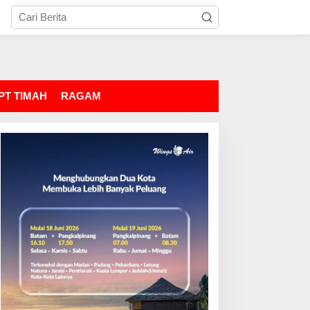
PT TIMAH
RAGAM
im Gabungan Amankan 53
Polisi Amankan 45 Paket
on Timah di Belitung
Diduga Sabu