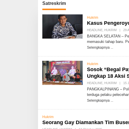
Satreskrim
Hukrim
Kasus Pengeroy
HEADLINE
,
HUKRIM
|
29 A
BANGKA SELATAN – Peny
memasuki tahap baru. P
Selengkapnya
Hukrim
Sosok “Begal Pay
Ungkap 18 Aksi 
HEADLINE
,
HUKRIM
|
15 
PANGKALPINANG – Polres
terduga pelaku peleceh
Selengkapnya
Hukrim
Seorang Gay Diamankan Tim Buse