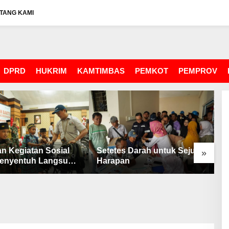
TANG KAMI
DPRD
HUKRIM
KAMTIMBAS
PEMKOT
PEMPROV
n Kegiatan Sosial
Setetes Darah untuk Sejuta
T
»
enyentuh Langsung
Harapan
T
akat