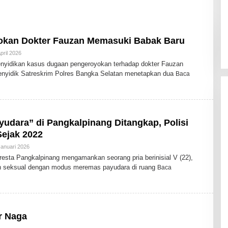
okan Dokter Fauzan Memasuki Babak Baru
pril 2026
O
L
idikan kasus dugaan pengeroyokan terhadap dokter Fauzan
E
enyidik Satreskrim Polres Bangka Selatan menetapkan dua
Baca
H
A
D
M
I
N
udara” di Pangkalpinang Ditangkap, Polisi
Sejak 2022
Januari 2026
O
L
ta Pangkalpinang mengamankan seorang pria berinisial V (22),
E
an seksual dengan modus meremas payudara di ruang
Baca
H
A
D
M
I
N
r Naga