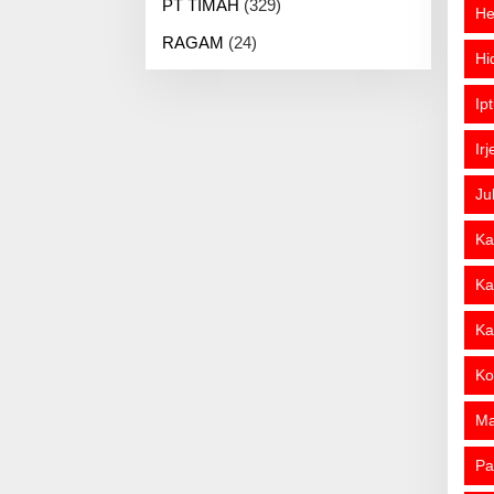
PT TIMAH
(329)
He
RAGAM
(24)
Hi
Ip
Ir
Ju
Ka
Ka
Ka
Ko
M
Pa