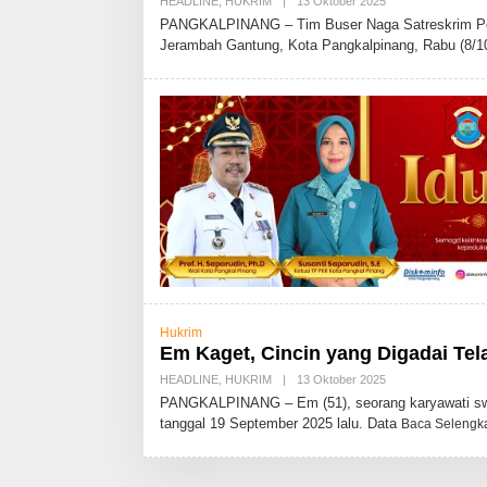
HEADLINE
,
HUKRIM
|
13 Oktober 2025
O
L
PANGKALPINANG – Tim Buser Naga Satreskrim Pol
E
Jerambah Gantung, Kota Pangkalpinang, Rabu (8/1
H
A
D
M
I
N
Hukrim
Em Kaget, Cincin yang Digadai Tel
HEADLINE
,
HUKRIM
|
13 Oktober 2025
O
L
PANGKALPINANG – Em (51), seorang karyawati swas
E
tanggal 19 September 2025 lalu. Data
Baca Selengk
H
A
D
M
I