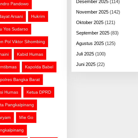
Desember 2025
(114)
ndro Pandowo
November 2025
(142)
dayat Arsani
Hukrim
Oktober 2025
(121)
tu Yos Sudarso
September 2025
(83)
jen Pol Viktor Sihombing
Agustus 2025
(125)
Juli 2025
(100)
haini
Kabid Humas
Juni 2025
(22)
mtibmas
Kapolda Babel
polres Bangka Barat
si Humas
Ketua DPRD
ta Pangkalpinang
aryam
Mie Go
ngkalpinang