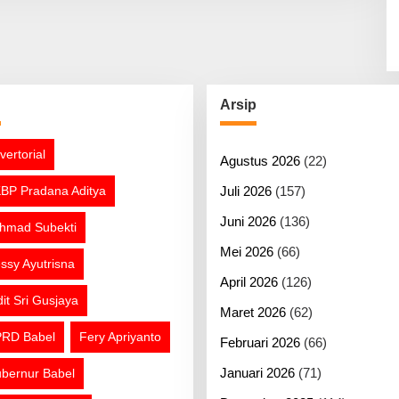
g
Arsip
vertorial
Agustus 2026
(22)
BP Pradana Aditya
Juli 2026
(157)
Juni 2026
(136)
hmad Subekti
Mei 2026
(66)
ssy Ayutrisna
April 2026
(126)
dit Sri Gusjaya
Maret 2026
(62)
RD Babel
Fery Apriyanto
Februari 2026
(66)
Januari 2026
(71)
bernur Babel