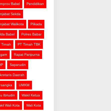
mprov Babel
Pendidikan
njabat Sekda
njabat Walikota
Pilkada
lda Babel
Polres Babar
 Timah
PT Timah TBK
agam
Rapat Paripurna
DP
Saparudin
kretaris Daerah
rsangka
UMKM
u Ibnudin
Wakil Ketua
kil Wali Kota
Wali Kota