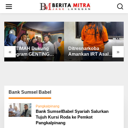
L
e
w
a
t
i
k
e
k
PT TIMAH Dukung
Ditresnarkoba
«
»
o
Program GENTING
Amankan IRT Asal
n
BKKBN
Pangkalpinang
t
e
n
Bank Sumsel Babel
Pangkalpinang
‎Bank SumselBabel Syariah Salurkan
Tujuh Kursi Roda ke Pemkot
Pangkalpinang ‎