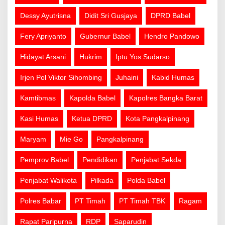
Dessy Ayutrisna
Didit Sri Gusjaya
DPRD Babel
Fery Apriyanto
Gubernur Babel
Hendro Pandowo
Hidayat Arsani
Hukrim
Iptu Yos Sudarso
Irjen Pol Viktor Sihombing
Juhaini
Kabid Humas
Kamtibmas
Kapolda Babel
Kapolres Bangka Barat
Kasi Humas
Ketua DPRD
Kota Pangkalpinang
Maryam
Mie Go
Pangkalpinang
Pemprov Babel
Pendidikan
Penjabat Sekda
Penjabat Walikota
Pilkada
Polda Babel
Polres Babar
PT Timah
PT Timah TBK
Ragam
Rapat Paripurna
RDP
Saparudin