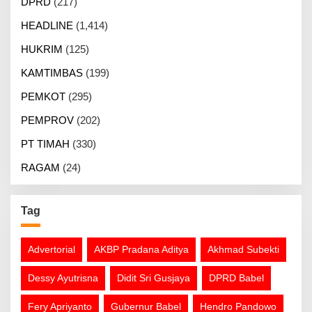
DPRD
(217)
HEADLINE
(1,414)
HUKRIM
(125)
KAMTIMBAS
(199)
PEMKOT
(295)
PEMPROV
(202)
PT TIMAH
(330)
RAGAM
(24)
Tag
Advertorial
AKBP Pradana Aditya
Akhmad Subekti
Dessy Ayutrisna
Didit Sri Gusjaya
DPRD Babel
Fery Apriyanto
Gubernur Babel
Hendro Pandowo