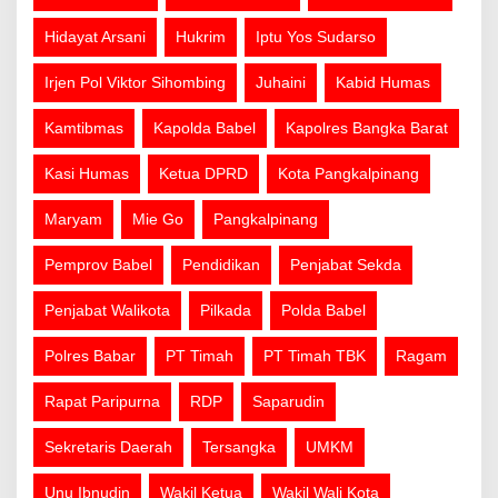
Hidayat Arsani
Hukrim
Iptu Yos Sudarso
Irjen Pol Viktor Sihombing
Juhaini
Kabid Humas
Kamtibmas
Kapolda Babel
Kapolres Bangka Barat
Kasi Humas
Ketua DPRD
Kota Pangkalpinang
Maryam
Mie Go
Pangkalpinang
Pemprov Babel
Pendidikan
Penjabat Sekda
Penjabat Walikota
Pilkada
Polda Babel
Polres Babar
PT Timah
PT Timah TBK
Ragam
Rapat Paripurna
RDP
Saparudin
Sekretaris Daerah
Tersangka
UMKM
Unu Ibnudin
Wakil Ketua
Wakil Wali Kota