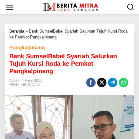
L
e
w
a
t
Beranda
»
‎Bank SumselBabel Syariah Salurkan Tujuh Kursi Roda
i
ke Pemkot Pangkalpinang ‎
k
e
Pangkalpinang
k
‎Bank SumselBabel Syariah Salurkan
o
n
Tujuh Kursi Roda ke Pemkot
t
Pangkalpinang ‎
e
n
Admin
4 Maret 2026
HEADLINE
,
RAGAM