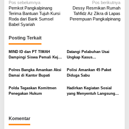
N
Pos sebelumnya
Pos berikutnya
‎Pemkot Pangkalpinang
‎Dessy Resmikan Rumah
a
Terima Bantuan Tujuh Kursi
Tahfidz Az Zikra di Lapas
v
Roda dari Bank Sumsel
Perempuan Pangkalpinang
i
Babel Syariah
g
Posting Terkait
a
s
MIND ID dan PT TIMAH
Datangi Pelabuhan Usai
i
Dampingi Siswa Pemali Kejar
Ungkap Kasus
p
Kampus Impian
Penyelundupan
o
Polres Bangka Amankan Aksi
Polisi Amankan 45 Paket
Damai di Kantor Bupati
Diduga Sabu
s
Polda Tegaskan Komitmen
Hadirkan Kegiatan Sosial
Penegakan Hukum
yang Menyentuh Langsung
Masyarakat
Komentar