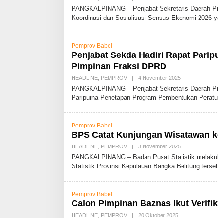
L
PANGKALPINANG – Penjabat Sekretaris Daerah Pro
E
Koordinasi dan Sosialisasi Sensus Ekonomi 2026 
H
A
D
M
Pemprov Babel
I
N
Penjabat Sekda Hadiri Rapat Par
Pimpinan Fraksi DPRD
HEADLINE
,
PEMPROV
|
4 November 2025
O
L
PANGKALPINANG – Penjabat Sekretaris Daerah Prov
E
Paripurna Penetapan Program Pembentukan Perat
H
A
D
M
Pemprov Babel
I
N
BPS Catat Kunjungan Wisatawan k
HEADLINE
,
PEMPROV
|
3 November 2025
O
L
PANGKALPINANG – Badan Pusat Statistik melakukan 
E
Statistik Provinsi Kepulauan Bangka Belitung terse
H
A
D
M
Pemprov Babel
I
N
Calon Pimpinan Baznas Ikut Verifik
HEADLINE
,
PEMPROV
|
20 Oktober 2025
O