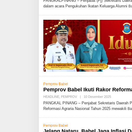
PANGKALPINANG – Penjabat (Pj) Sekretaris Daerah 
E
dalam acara Pengukuhan Ikatan Keluarga Alumni
B
H
A
D
M
I
N
Pemprov Babel
Pemprov Babel Ikuti Rakor Reforma
HEADLINE
,
PEMPROV
|
10 Desember 2025
O
L
PANGKAL PINANG – Penjabat Sekretaris Daerah Prov
E
Reformasi Agraria Nasional Tahun 2025 mewakili
Ba
H
A
D
M
Pemprov Babel
I
N
Jelang Nataru, Babel Jaga Inflasi 