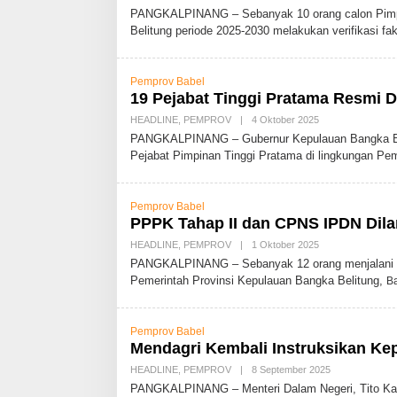
L
PANGKALPINANG – Sebanyak 10 orang calon Pimpi
E
Belitung periode 2025-2030 melakukan verifikasi fa
H
A
D
M
Pemprov Babel
I
N
19 Pejabat Tinggi Pratama Resmi Di
HEADLINE
,
PEMPROV
|
4 Oktober 2025
O
L
PANGKALPINANG – Gubernur Kepulauan Bangka Beli
E
Pejabat Pimpinan Tinggi Pratama di lingkungan P
H
A
D
M
Pemprov Babel
I
N
PPPK Tahap II dan CPNS IPDN Dila
HEADLINE
,
PEMPROV
|
1 Oktober 2025
O
L
PANGKALPINANG – Sebanyak 12 orang menjalani pr
E
Pemerintah Provinsi Kepulauan Bangka Belitung,
B
H
A
D
M
Pemprov Babel
I
N
Mendagri Kembali Instruksikan Kep
HEADLINE
,
PEMPROV
|
8 September 2025
O
L
PANGKALPINANG – Menteri Dalam Negeri, Tito Karn
E