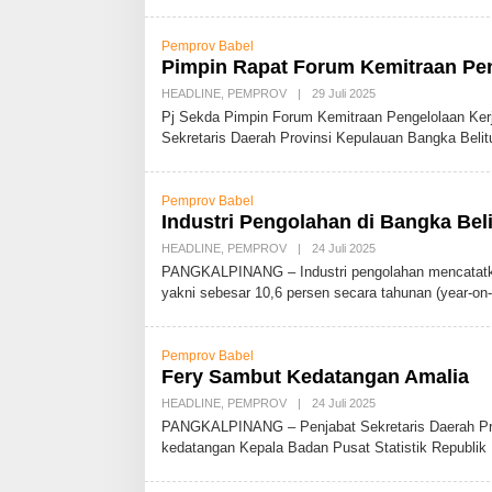
D
M
Pemprov Babel
I
N
Pimpin Rapat Forum Kemitraan Pen
HEADLINE
,
PEMPROV
|
29 Juli 2025
O
L
Pj Sekda Pimpin Forum Kemitraan Pengelolaan K
E
Sekretaris Daerah Provinsi Kepulauan Bangka Beli
H
A
D
M
Pemprov Babel
I
N
Industri Pengolahan di Bangka Be
HEADLINE
,
PEMPROV
|
24 Juli 2025
O
L
PANGKALPINANG – Industri pengolahan mencatatkan
E
yakni sebesar 10,6 persen secara tahunan (year-on-
H
A
D
M
Pemprov Babel
I
N
Fery Sambut Kedatangan Amalia
HEADLINE
,
PEMPROV
|
24 Juli 2025
O
L
PANGKALPINANG – Penjabat Sekretaris Daerah Pro
E
kedatangan Kepala Badan Pusat Statistik Republik
H
A
D