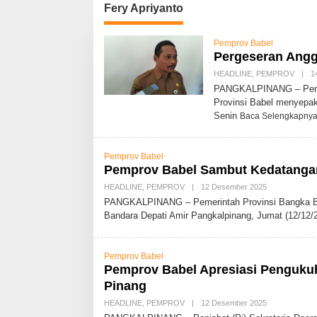
Fery Apriyanto
Pemprov Babel
Pergeseran Angg
HEADLINE
,
PEMPROV
|
1
PANGKALPINANG – Pemer
Provinsi Babel menyepak
Senin
Baca Selengkapny
Pemprov Babel
Pemprov Babel Sambut Kedatangan
HEADLINE
,
PEMPROV
|
12 Desember 2025
O
L
PANGKALPINANG – Pemerintah Provinsi Bangka Be
E
Bandara Depati Amir Pangkalpinang, Jumat (12/12/
H
A
D
M
Pemprov Babel
I
N
Pemprov Babel Apresiasi Pengukuh
Pinang
HEADLINE
,
PEMPROV
|
12 Desember 2025
O
L