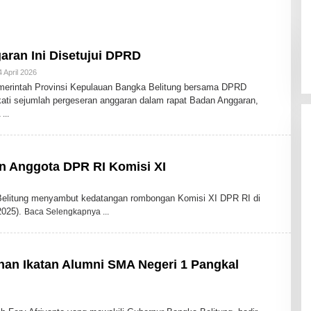
aran Ini Disetujui DPRD
4 April 2026
O
L
intah Provinsi Kepulauan Bangka Belitung bersama DPRD
E
ati sejumlah pergeseran anggaran dalam rapat Badan Anggaran,
H
A
a
D
M
I
N
 Anggota DPR RI Komisi XI
litung menyambut kedatangan rombongan Komisi XI DPR RI di
2025).
Baca Selengkapnya
an Ikatan Alumni SMA Negeri 1 Pangkal