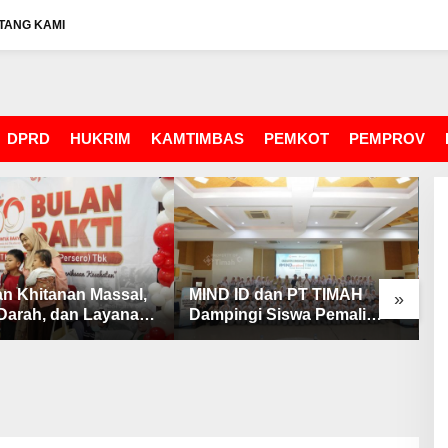
TANG KAMI
DPRD
HUKRIM
KAMTIMBAS
PEMKOT
PEMPROV
an Khitanan Massal,
MIND ID dan PT TIMAH
D
»
Darah, dan Layanan
Dampingi Siswa Pemali
U
tan Gratis
Kejar Kampus Impian
P