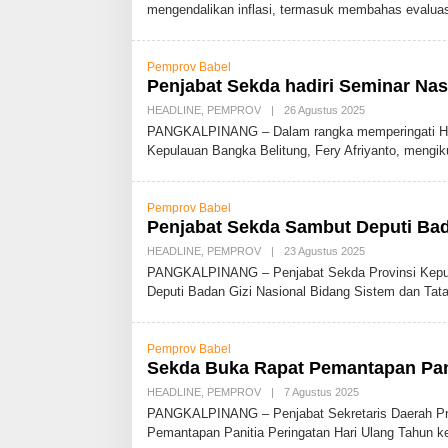
mengendalikan inflasi, termasuk membahas evalua
H
A
D
M
Pemprov Babel
I
N
Penjabat Sekda hadiri Seminar Nas
HEADLINE
,
PEMPROV
|
26 Agustus 2025
O
L
PANGKALPINANG – Dalam rangka memperingati Hari 
E
Kepulauan Bangka Belitung, Fery Afriyanto, mengik
H
A
D
M
Pemprov Babel
I
N
Penjabat Sekda Sambut Deputi Bad
HEADLINE
,
PEMPROV
|
23 Agustus 2025
O
L
PANGKALPINANG – Penjabat Sekda Provinsi Kepula
E
Deputi Badan Gizi Nasional Bidang Sistem dan Tat
H
A
D
M
Pemprov Babel
I
N
Sekda Buka Rapat Pemantapan Pan
HEADLINE
,
PEMPROV
|
7 Agustus 2025
O
L
PANGKALPINANG – Penjabat Sekretaris Daerah Pro
E
Pemantapan Panitia Peringatan Hari Ulang Tahun k
H
A