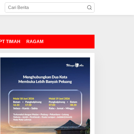
PT TIMAH
RAGAM
atangi Pelabuhan Usai
Perkara 52,5 Ton Pasir
ngkap Kasus
Timah, Empat Orang
enyelundupan
Ditetapkan Tersangka