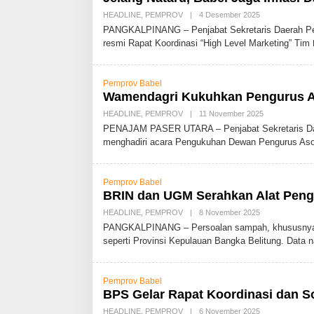
HEADLINE
,
PEMPROV
|
4 Desember 2025
O
L
PANGKALPINANG – Penjabat Sekretaris Daerah Pem
E
resmi Rapat Koordinasi “High Level Marketing” Tim
H
A
D
M
Pemprov Babel
I
N
Wamendagri Kukuhkan Pengurus A
HEADLINE
,
PEMPROV
|
11 November 2025
O
L
PENAJAM PASER UTARA – Penjabat Sekretaris Daera
E
menghadiri acara Pengukuhan Dewan Pengurus Aso
H
A
D
M
Pemprov Babel
I
N
BRIN dan UGM Serahkan Alat Peng
HEADLINE
,
PEMPROV
|
8 November 2025
O
L
PANGKALPINANG – Persoalan sampah, khususnya sa
E
seperti Provinsi Kepulauan Bangka Belitung. Data 
H
A
D
M
Pemprov Babel
I
N
BPS Gelar Rapat Koordinasi dan S
HEADLINE
,
PEMPROV
|
6 November 2025
O