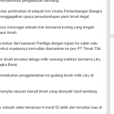
 memperketat pengawasan tambang.
vitas pertimahan di wilayah Izin Usaha Pertambangan Bangka
l menggagalkan upaya penyelundupan pasir timah ilegal.
gasus mencegat sebuah truk berwarna kuning yang tengah
asir timah.
a keluar dari kawasan Parittiga dengan tujuan ke salah satu
 berikut muatannya kemudian diamankan ke pos PT Timah Tbk.
r timah tersebut diduga milik seorang kolektor bernama Liku
ngka Barat.
ga melakukan penggeledahan ke gudang timah milik Liku di
 menyita ratusan kampil timah yang disinyalir hasil tambang
sebuah video berdurasi 4 menit 52 detik dan tersebar luas di