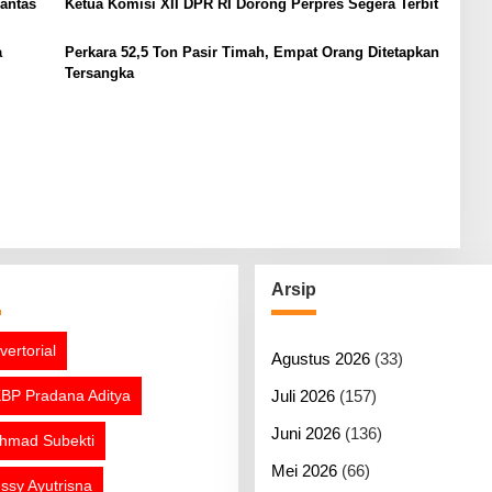
Lantas
Ketua Komisi XII DPR RI Dorong Perpres Segera Terbit
a
Perkara 52,5 Ton Pasir Timah, Empat Orang Ditetapkan
Tersangka
g
Arsip
vertorial
Agustus 2026
(33)
BP Pradana Aditya
Juli 2026
(157)
Juni 2026
(136)
hmad Subekti
Mei 2026
(66)
ssy Ayutrisna