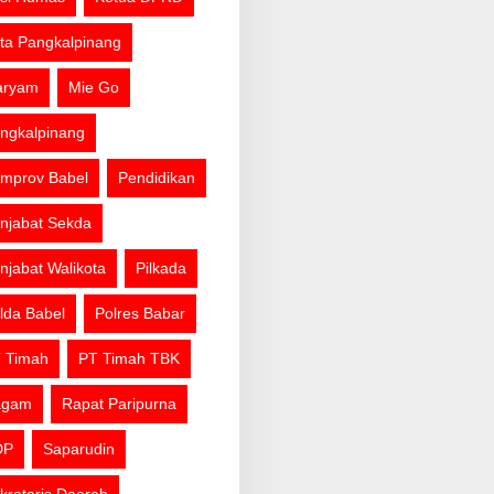
ta Pangkalpinang
aryam
Mie Go
ngkalpinang
mprov Babel
Pendidikan
njabat Sekda
njabat Walikota
Pilkada
lda Babel
Polres Babar
 Timah
PT Timah TBK
agam
Rapat Paripurna
DP
Saparudin