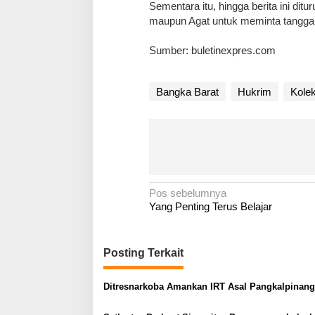
Sementara itu, hingga berita ini di
maupun Agat untuk meminta tanggapa
Sumber: buletinexpres.com
Bangka Barat
Hukrim
Kolek
N
Pos sebelumnya
Yang Penting Terus Belajar
a
v
i
Posting Terkait
g
a
Ditresnarkoba Amankan IRT Asal Pangkalpinang
s