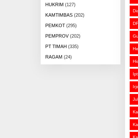
HUKRIM
(127)
Di
KAMTIMBAS
(202)
DP
PEMKOT
(295)
PEMPROV
(202)
Gu
PT TIMAH
(335)
He
RAGAM
(24)
Hi
Ip
Ir
Ju
Ka
Ka
Ka