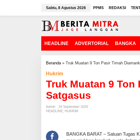
L
Sabtu, 8 Agustus 2026
PPMS
REDAKSI
TEN
e
w
a
t
i
k
HEADLINE
ADVERTORIAL
BANGKA
e
k
o
n
Beranda
»
Truk Muatan 9 Ton Pasir Timah Diaman
t
Hukrim
e
n
Truk Muatan 9 Ton
Satgasus
Admin
24 September 2025
HEADLINE
,
HUKRIM
BANGKA BARAT – Satuan Tugas Khus