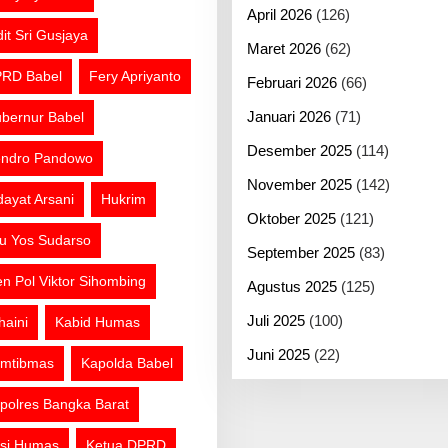
April 2026
(126)
dit Sri Gusjaya
Maret 2026
(62)
RD Babel
Fery Apriyanto
Februari 2026
(66)
Januari 2026
(71)
bernur Babel
Desember 2025
(114)
ndro Pandowo
November 2025
(142)
dayat Arsani
Hukrim
Oktober 2025
(121)
tu Yos Sudarso
September 2025
(83)
jen Pol Viktor Sihombing
Agustus 2025
(125)
Juli 2025
(100)
haini
Kabid Humas
Juni 2025
(22)
mtibmas
Kapolda Babel
polres Bangka Barat
si Humas
Ketua DPRD