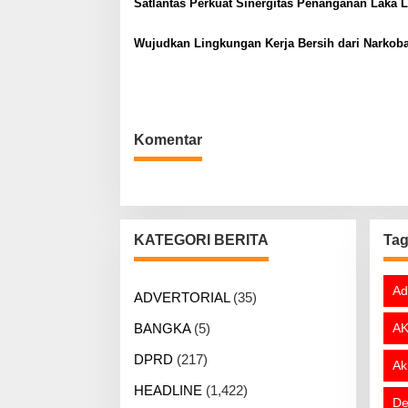
Satlantas Perkuat Sinergitas Penanganan Laka 
i
p
Wujudkan Lingkungan Kerja Bersih dari Narkob
o
s
Komentar
KATEGORI BERITA
Ta
Ad
ADVERTORIAL
(35)
BANGKA
(5)
AK
DPRD
(217)
Ak
HEADLINE
(1,422)
De