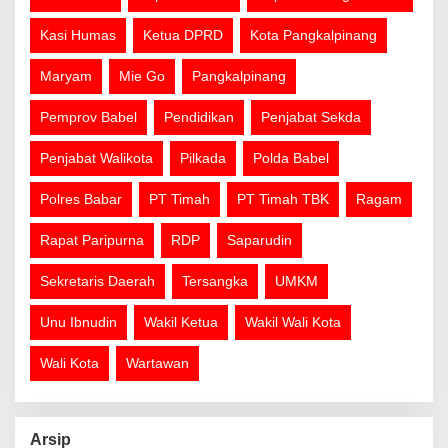
Kasi Humas
Ketua DPRD
Kota Pangkalpinang
Maryam
Mie Go
Pangkalpinang
Pemprov Babel
Pendidikan
Penjabat Sekda
Penjabat Walikota
Pilkada
Polda Babel
Polres Babar
PT Timah
PT Timah TBK
Ragam
Rapat Paripurna
RDP
Saparudin
Sekretaris Daerah
Tersangka
UMKM
Unu Ibnudin
Wakil Ketua
Wakil Wali Kota
Wali Kota
Wartawan
Arsip