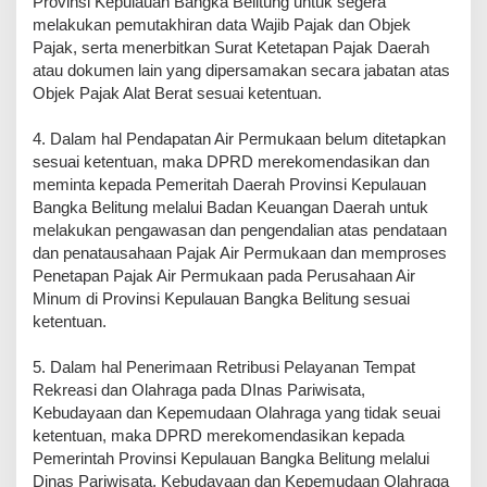
Provinsi Kepulauan Bangka Belitung untuk segera
melakukan pemutakhiran data Wajib Pajak dan Objek
Pajak, serta menerbitkan Surat Ketetapan Pajak Daerah
atau dokumen lain yang dipersamakan secara jabatan atas
Objek Pajak Alat Berat sesuai ketentuan.
4. Dalam hal Pendapatan Air Permukaan belum ditetapkan
sesuai ketentuan, maka DPRD merekomendasikan dan
meminta kepada Pemeritah Daerah Provinsi Kepulauan
Bangka Belitung melalui Badan Keuangan Daerah untuk
melakukan pengawasan dan pengendalian atas pendataan
dan penatausahaan Pajak Air Permukaan dan memproses
Penetapan Pajak Air Permukaan pada Perusahaan Air
Minum di Provinsi Kepulauan Bangka Belitung sesuai
ketentuan.
5. Dalam hal Penerimaan Retribusi Pelayanan Tempat
Rekreasi dan Olahraga pada DInas Pariwisata,
Kebudayaan dan Kepemudaan Olahraga yang tidak seuai
ketentuan, maka DPRD merekomendasikan kepada
Pemerintah Provinsi Kepulauan Bangka Belitung melalui
Dinas Pariwisata, Kebudayaan dan Kepemudaan Olahraga