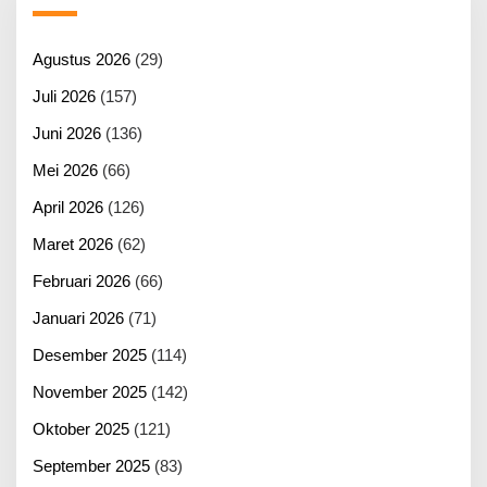
Agustus 2026
(29)
Juli 2026
(157)
Juni 2026
(136)
Mei 2026
(66)
April 2026
(126)
Maret 2026
(62)
Februari 2026
(66)
Januari 2026
(71)
Desember 2025
(114)
November 2025
(142)
Oktober 2025
(121)
September 2025
(83)