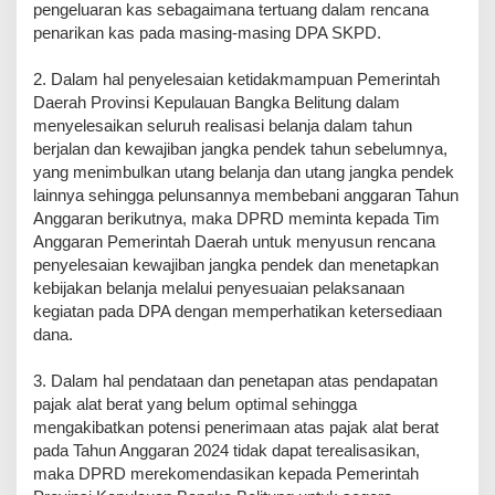
pengeluaran kas sebagaimana tertuang dalam rencana
penarikan kas pada masing-masing DPA SKPD.
2. Dalam hal penyelesaian ketidakmampuan Pemerintah
Daerah Provinsi Kepulauan Bangka Belitung dalam
menyelesaikan seluruh realisasi belanja dalam tahun
berjalan dan kewajiban jangka pendek tahun sebelumnya,
yang menimbulkan utang belanja dan utang jangka pendek
lainnya sehingga pelunsannya membebani anggaran Tahun
Anggaran berikutnya, maka DPRD meminta kepada Tim
Anggaran Pemerintah Daerah untuk menyusun rencana
penyelesaian kewajiban jangka pendek dan menetapkan
kebijakan belanja melalui penyesuaian pelaksanaan
kegiatan pada DPA dengan memperhatikan ketersediaan
dana.
3. Dalam hal pendataan dan penetapan atas pendapatan
pajak alat berat yang belum optimal sehingga
mengakibatkan potensi penerimaan atas pajak alat berat
pada Tahun Anggaran 2024 tidak dapat terealisasikan,
maka DPRD merekomendasikan kepada Pemerintah