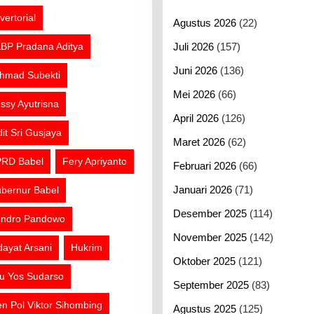
vertorial
Agustus 2026
(22)
BP Pradana Aditya
Juli 2026
(157)
Juni 2026
(136)
hmad Subekti
Mei 2026
(66)
ssy Ayutrisna
April 2026
(126)
dit Sri Gusjaya
Maret 2026
(62)
RD Babel
Fery Apriyanto
Februari 2026
(66)
Januari 2026
(71)
bernur Babel
Desember 2025
(114)
ndro Pandowo
November 2025
(142)
dayat Arsani
Hukrim
Oktober 2025
(121)
tu Yos Sudarso
September 2025
(83)
jen Pol Viktor Sihombing
Agustus 2025
(125)