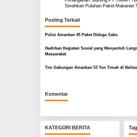
a
Serahkan Puluhan Paket Makanan
v
i
Posting Terkait
g
a
Polisi Amankan 45 Paket Diduga Sabu
s
Hadirkan Kegiatan Sosial yang Menyentuh Lang
i
Masyarakat
p
o
Tim Gabungan Amankan 53 Ton Timah di Belitu
s
Komentar
KATEGORI BERITA
Ta