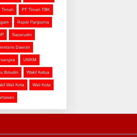
 Timah
PT Timah TBK
agam
Rapat Paripurna
DP
Saparudin
kretaris Daerah
rsangka
UMKM
u Ibnudin
Wakil Ketua
kil Wali Kota
Wali Kota
rtawan