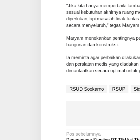
‎“Jika kita hanya memperbaiki tamb
sesuai kebutuhan akhirnya ruang m
diperlukan,tapi masalah tidak tuntas
secara menyeluruh,” tegas Maryam
‎Maryam menekankan pentingnya peni
bangunan dan konstruksi.
‎Ia meminta agar perbaikan dilakuka
dan peralatan medis yang diadakan 
dimanfaatkan secara optimal untuk 
RSUD Soekarno
RSUP
Si
N
Pos sebelumnya
Penanganan Stunting PT TIMAH Tb