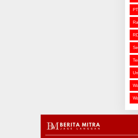
PT
R
R
Se
Te
Un
Wa
Wa