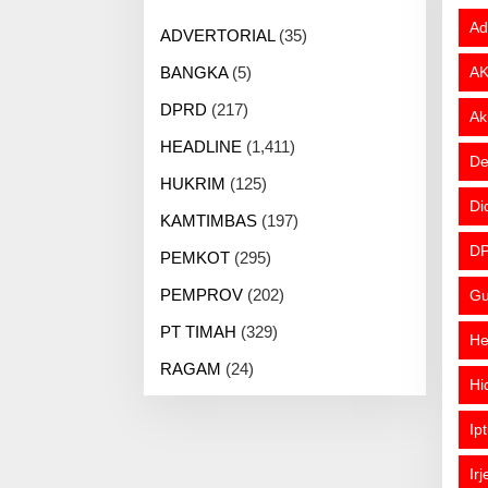
Ad
ADVERTORIAL
(35)
BANGKA
(5)
AK
DPRD
(217)
Ak
HEADLINE
(1,411)
De
HUKRIM
(125)
Di
KAMTIMBAS
(197)
DP
PEMKOT
(295)
PEMPROV
(202)
Gu
PT TIMAH
(329)
He
RAGAM
(24)
Hi
Ip
Ir