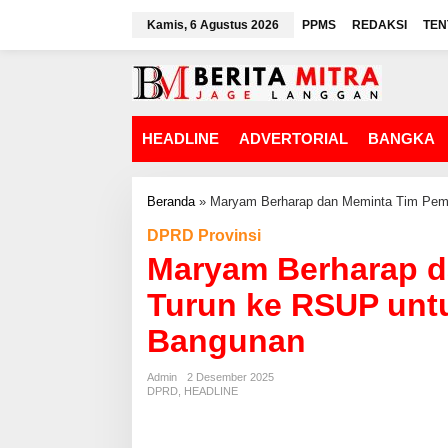
L
Kamis, 6 Agustus 2026
PPMS
REDAKSI
TEN
e
w
a
t
i
k
HEADLINE
ADVERTORIAL
BANGKA
e
k
o
n
Beranda
»
Maryam Berharap dan Meminta Tim Pemp
t
DPRD Provinsi
e
n
Maryam Berharap d
Turun ke RSUP unt
Bangunan
Admin
2 Desember 2025
DPRD
,
HEADLINE