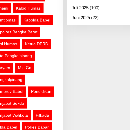
Juli 2025
(100)
haini
Kabid Humas
Juni 2025
(22)
mtibmas
Kapolda Babel
polres Bangka Barat
si Humas
Ketua DPRD
ta Pangkalpinang
aryam
Mie Go
ngkalpinang
mprov Babel
Pendidikan
njabat Sekda
njabat Walikota
Pilkada
lda Babel
Polres Babar