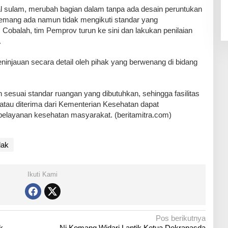
al sulam, merubah bagian dalam tanpa ada desain peruntukan
emang ada namun tidak mengikuti standar yang
. Cobalah, tim Pemprov turun ke sini dan lakukan penilaian
.
njauan secara detail oleh pihak yang berwenang di bidang
n sesuai standar ruangan yang dibutuhkan, sehingga fasilitas
atau diterima dari Kementerian Kesehatan dapat
pelayanan kesehatan masyarakat. (beritamitra.com)
dak
Ikuti Kami
Pos berikutnya
k
Ni Komang Widari Lantik Ketua Dekranasda