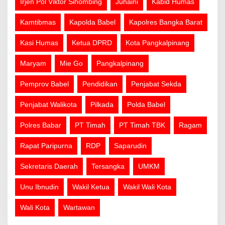
Irjen Pol Viktor Sihombing
Juhaini
Kabid Humas
Kamtibmas
Kapolda Babel
Kapolres Bangka Barat
Kasi Humas
Ketua DPRD
Kota Pangkalpinang
Maryam
Mie Go
Pangkalpinang
Pemprov Babel
Pendidikan
Penjabat Sekda
Penjabat Walikota
Pilkada
Polda Babel
Polres Babar
PT Timah
PT Timah TBK
Ragam
Rapat Paripurna
RDP
Saparudin
Sekretaris Daerah
Tersangka
UMKM
Unu Ibnudin
Wakil Ketua
Wakil Wali Kota
Wali Kota
Wartawan