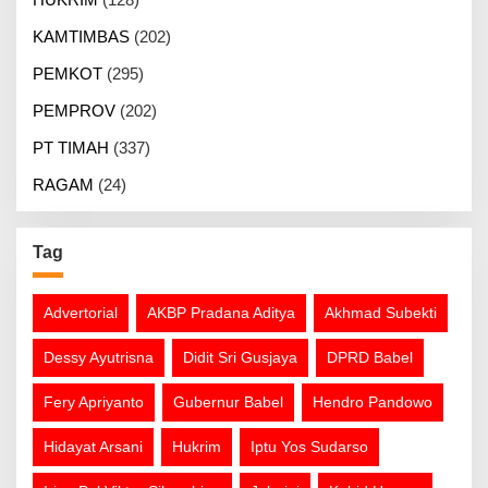
KAMTIMBAS
(202)
PEMKOT
(295)
PEMPROV
(202)
PT TIMAH
(337)
RAGAM
(24)
Tag
Advertorial
AKBP Pradana Aditya
Akhmad Subekti
Dessy Ayutrisna
Didit Sri Gusjaya
DPRD Babel
Fery Apriyanto
Gubernur Babel
Hendro Pandowo
Hidayat Arsani
Hukrim
Iptu Yos Sudarso