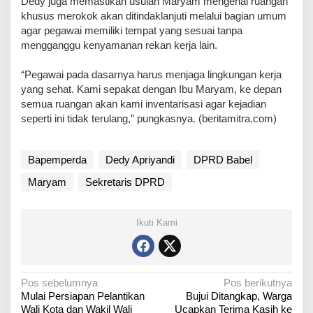
‎Dedy juga memastikan usulan Maryam mengenai ruangan
khusus merokok akan ditindaklanjuti melalui bagian umum
agar pegawai memiliki tempat yang sesuai tanpa
mengganggu kenyamanan rekan kerja lain.
‎“Pegawai pada dasarnya harus menjaga lingkungan kerja
yang sehat. Kami sepakat dengan Ibu Maryam, ke depan
semua ruangan akan kami inventarisasi agar kejadian
seperti ini tidak terulang,” pungkasnya. (beritamitra.com)
Bapemperda
Dedy Apriyandi
DPRD Babel
Maryam
Sekretaris DPRD
Ikuti Kami
N
Pos sebelumnya
Pos berikutnya
Mulai Persiapan Pelantikan
Bujui Ditangkap, Warga
a
Wali Kota dan Wakil Wali
Ucapkan Terima Kasih ke