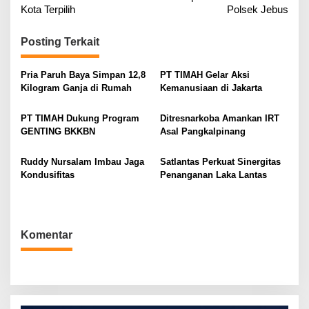
v
Kota Terpilih
Polsek Jebus
i
g
Posting Terkait
a
Pria Paruh Baya Simpan 12,8
PT TIMAH Gelar Aksi
s
Kilogram Ganja di Rumah
Kemanusiaan di Jakarta
i
p
PT TIMAH Dukung Program
Ditresnarkoba Amankan IRT
o
GENTING BKKBN
Asal Pangkalpinang
s
Ruddy Nursalam Imbau Jaga
Satlantas Perkuat Sinergitas
Kondusifitas
Penanganan Laka Lantas
Komentar