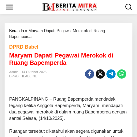
L
e
w
a
t
Beranda
»
Maryam Dapati Pegawai Merokok di Ruang
i
Bapemperda
k
e
DPRD Babel
k
Maryam Dapati Pegawai Merokok di
o
n
Ruang Bapemperda
t
e
Admin
14 Oktober 2025
DPRD
,
HEADLINE
n
PANGKALPINANG – Ruang Bapemperda mendadak
tegang ketika Anggota Bapemperda, Maryam, mendapati
dua pegawai merokok di dalam ruang Bapemperda dengan
santai Selasa, (14/10/2025).
‎Ruangan tersebut diketahui akan segera digunakan untuk