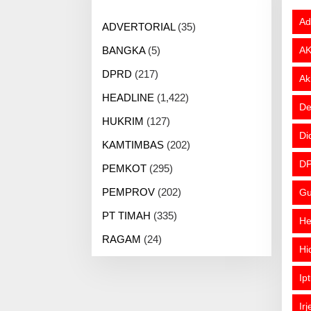
Ad
ADVERTORIAL
(35)
BANGKA
(5)
AK
DPRD
(217)
Ak
HEADLINE
(1,422)
De
HUKRIM
(127)
Di
KAMTIMBAS
(202)
DP
PEMKOT
(295)
PEMPROV
(202)
Gu
PT TIMAH
(335)
He
RAGAM
(24)
Hi
Ip
Ir