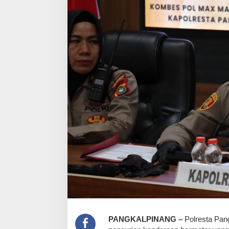
‎PANGKALPINANG –
Polresta Pan