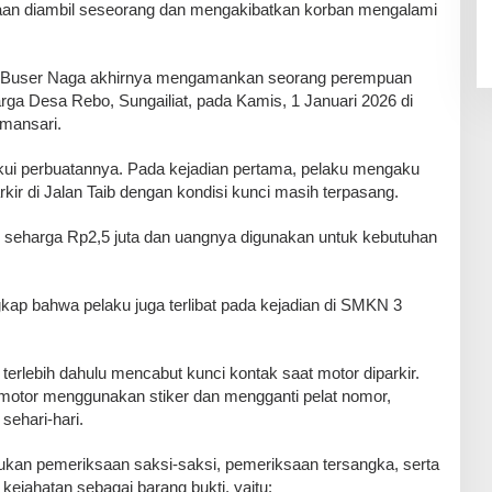
raan diambil seseorang dan mengakibatkan korban mengalami
Tim Buser Naga akhirnya mengamankan seorang perempuan
arga Desa Rebo, Sungailiat, pada Kamis, 1 Januari 2026 di
mansari.
ui perbuatannya. Pada kejadian pertama, pelaku mengaku
ir di Jalan Taib dengan kondisi kunci masih terpasang.
ng seharga Rp2,5 juta dan uangnya digunakan untuk kebutuhan
gkap bahwa pelaku juga terlibat pada kejadian di SMKN 3
 terlebih dahulu mencabut kunci kontak saat motor diparkir.
otor menggunakan stiker dan mengganti pelat nomor,
sehari-hari.
kukan pemeriksaan saksi-saksi, pemeriksaan tersangka, serta
kejahatan sebagai barang bukti, yaitu: