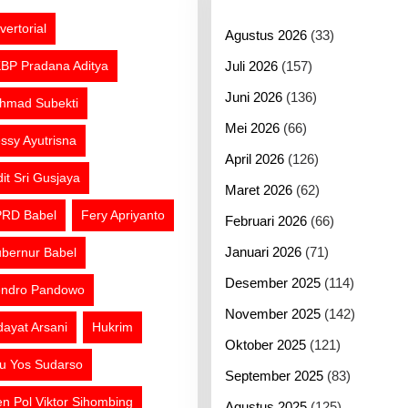
vertorial
Agustus 2026
(33)
BP Pradana Aditya
Juli 2026
(157)
Juni 2026
(136)
hmad Subekti
Mei 2026
(66)
ssy Ayutrisna
April 2026
(126)
dit Sri Gusjaya
Maret 2026
(62)
RD Babel
Fery Apriyanto
Februari 2026
(66)
Januari 2026
(71)
bernur Babel
Desember 2025
(114)
ndro Pandowo
November 2025
(142)
dayat Arsani
Hukrim
Oktober 2025
(121)
tu Yos Sudarso
September 2025
(83)
jen Pol Viktor Sihombing
Agustus 2025
(125)