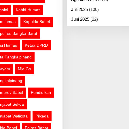
Juli 2025
(100)
haini
Kabid Humas
Juni 2025
(22)
mtibmas
Kapolda Babel
polres Bangka Barat
si Humas
Ketua DPRD
ta Pangkalpinang
aryam
Mie Go
ngkalpinang
mprov Babel
Pendidikan
njabat Sekda
njabat Walikota
Pilkada
lda Babel
Polres Babar