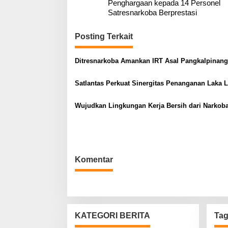
Penghargaan kepada 14 Personel
v
Satresnarkoba Berprestasi
i
g
Posting Terkait
a
Ditresnarkoba Amankan IRT Asal Pangkalpinang
s
i
Satlantas Perkuat Sinergitas Penanganan Laka 
p
o
Wujudkan Lingkungan Kerja Bersih dari Narkob
s
Komentar
KATEGORI BERITA
Ta