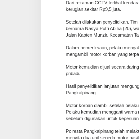
‎Dari rekaman CCTV terlihat kenda
kerugian sekitar Rp9,5 juta.
‎Setelah dilakukan penyelidikan, 
bernama Nasya Putri Abillia (20), w
Jalan Kapten Munzir, Kecamatan Ta
‎Dalam pemeriksaan, pelaku mengak
mengambil motor korban yang terpark
‎Motor kemudian dijual secara dari
pribadi.
‎Hasil penyelidikan lanjutan mengun
Pangkalpinang.
‎Motor korban diambil setelah pelaku
Pelaku kemudian mengganti warna m
sebelum digunakan untuk keperluan 
‎Polresta Pangkalpinang telah mela
menyita dua unit sepeda motor hasil 