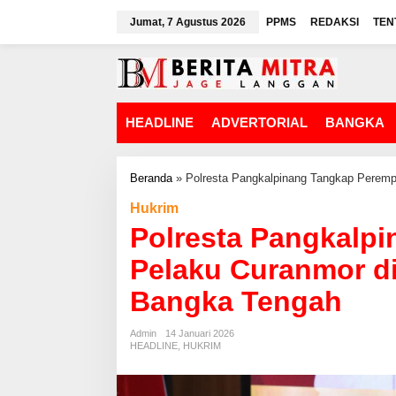
L
Jumat, 7 Agustus 2026
PPMS
REDAKSI
TEN
e
w
a
t
i
k
HEADLINE
ADVERTORIAL
BANGKA
e
k
o
n
Beranda
»
Polresta Pangkalpinang Tangkap Perem
t
Hukrim
e
n
Polresta Pangkalp
Pelaku Curanmor d
Bangka Tengah
Admin
14 Januari 2026
HEADLINE
,
HUKRIM