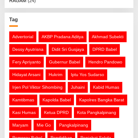
RAGAM
(24)
Tag
Advertorial
AKBP Pradana Aditya
Akhmad Subekti
Dessy Ayutrisna
Didit Sri Gusjaya
DPRD Babel
Fery Apriyanto
Gubernur Babel
Hendro Pandowo
Hidayat Arsani
Hukrim
Iptu Yos Sudarso
Irjen Pol Viktor Sihombing
Juhaini
Kabid Humas
Kamtibmas
Kapolda Babel
Kapolres Bangka Barat
Kasi Humas
Ketua DPRD
Kota Pangkalpinang
Maryam
Mie Go
Pangkalpinang
Pemprov Babel
Pendidikan
Penjabat Sekda