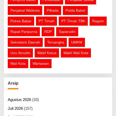
Penjabat Walikota
Pilkada
Polda Babel
Polres Babar
PT Timah
PT Timah TBK
Ragam
Rapat Paripurna
RDP
Saparudin
Sekretaris Daerah
Tersangka
UMKM
Unu Ibnudin
Wakil Ketua
Wakil Wali Kota
Wali Kota
Wartawan
Arsip
Agustus 2026
(33)
Juli 2026
(157)