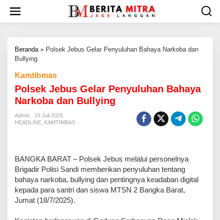
L
e
w
a
t
Beranda
»
Polsek Jebus Gelar Penyuluhan Bahaya Narkoba dan
i
Bullying
k
e
Kamtibmas
k
Polsek Jebus Gelar Penyuluhan Bahaya
o
n
Narkoba dan Bullying
t
e
Admin
19 Juli 2025
HEADLINE
,
KAMTIMBAS
n
BANGKA BARAT – Polsek Jebus melalui personelnya
Brigadir Polisi Sandi memberikan penyuluhan tentang
bahaya narkoba, bullying dan pentingnya keadaban digital
kepada para santri dan siswa MTSN 2 Bangka Barat,
Jumat (18/7/2025).