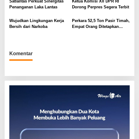
Satlantas Perkuat Sinergitas
Ketua Komisi XII DPR RI
o
Penanganan Laka Lantas
Dorong Perpres Segera Terbit
s
Wujudkan Lingkungan Kerja
Perkara 52,5 Ton Pasir Timah,
Bersih dari Narkoba
Empat Orang Ditetapkan
Tersangka
Komentar