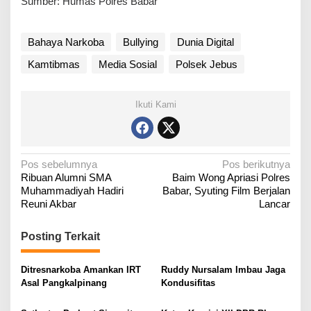
Sumber: Humas Polres Babar
Bahaya Narkoba
Bullying
Dunia Digital
Kamtibmas
Media Sosial
Polsek Jebus
Ikuti Kami
N
Pos sebelumnya
Pos berikutnya
Ribuan Alumni SMA
Baim Wong Apriasi Polres
a
Muhammadiyah Hadiri
Babar, Syuting Film Berjalan
v
Reuni Akbar
Lancar
i
g
Posting Terkait
a
Ditresnarkoba Amankan IRT
Ruddy Nursalam Imbau Jaga
s
Asal Pangkalpinang
Kondusifitas
i
p