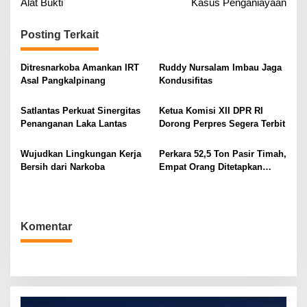
Alat Bukti
Kasus Penganiayaan
v
i
Posting Terkait
g
a
Ditresnarkoba Amankan IRT
Ruddy Nursalam Imbau Jaga
Asal Pangkalpinang
Kondusifitas
s
i
Satlantas Perkuat Sinergitas
Ketua Komisi XII DPR RI
p
Penanganan Laka Lantas
Dorong Perpres Segera Terbit
o
s
Wujudkan Lingkungan Kerja
Perkara 52,5 Ton Pasir Timah,
Bersih dari Narkoba
Empat Orang Ditetapkan
Tersangka
Komentar