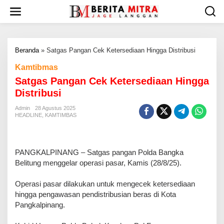
L
e
w
a
t
Beranda
»
Satgas Pangan Cek Ketersediaan Hingga Distribusi
i
k
Kamtibmas
e
Satgas Pangan Cek Ketersediaan Hingga
k
o
Distribusi
n
t
Admin
28 Agustus 2025
HEADLINE
,
KAMTIMBAS
e
n
PANGKALPINANG – Satgas pangan Polda Bangka
Belitung menggelar operasi pasar, Kamis (28/8/25).
Operasi pasar dilakukan untuk mengecek ketersediaan
hingga pengawasan pendistribusian beras di Kota
Pangkalpinang.