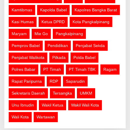
Kamtibmas
Kapolda Babel
Kapolres Bangka Barat
Kasi Humas
Ketua DPRD
Kota Pangkalpinang
Maryam
Mie Go
Pangkalpinang
Pemprov Babel
Pendidikan
Penjabat Sekda
Penjabat Walikota
Pilkada
Polda Babel
Polres Babar
PT Timah
PT Timah TBK
Ragam
Rapat Paripurna
RDP
Saparudin
Sekretaris Daerah
Tersangka
UMKM
Unu Ibnudin
Wakil Ketua
Wakil Wali Kota
Wali Kota
Wartawan