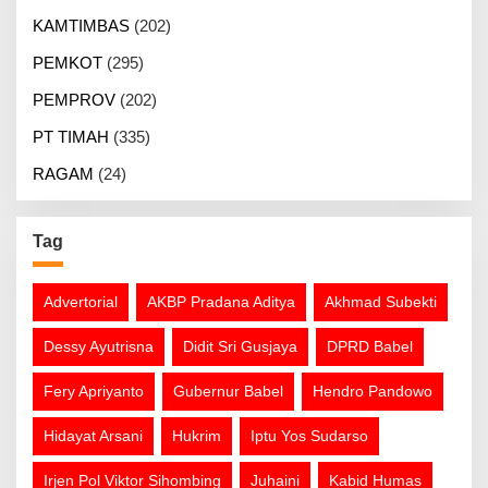
KAMTIMBAS
(202)
PEMKOT
(295)
PEMPROV
(202)
PT TIMAH
(335)
RAGAM
(24)
Tag
Advertorial
AKBP Pradana Aditya
Akhmad Subekti
Dessy Ayutrisna
Didit Sri Gusjaya
DPRD Babel
Fery Apriyanto
Gubernur Babel
Hendro Pandowo
Hidayat Arsani
Hukrim
Iptu Yos Sudarso
Irjen Pol Viktor Sihombing
Juhaini
Kabid Humas