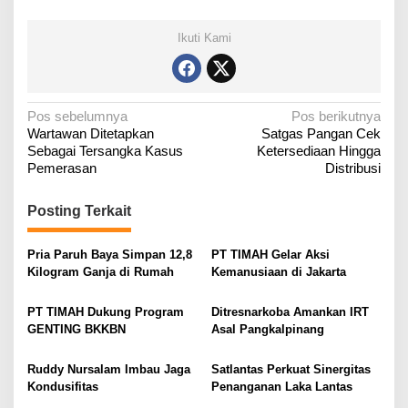
Ikuti Kami
N
Pos sebelumnya
Pos berikutnya
Wartawan Ditetapkan
Satgas Pangan Cek
a
Sebagai Tersangka Kasus
Ketersediaan Hingga
v
Pemerasan
Distribusi
i
g
Posting Terkait
a
Pria Paruh Baya Simpan 12,8
PT TIMAH Gelar Aksi
s
Kilogram Ganja di Rumah
Kemanusiaan di Jakarta
i
p
PT TIMAH Dukung Program
Ditresnarkoba Amankan IRT
o
GENTING BKKBN
Asal Pangkalpinang
s
Ruddy Nursalam Imbau Jaga
Satlantas Perkuat Sinergitas
Kondusifitas
Penanganan Laka Lantas