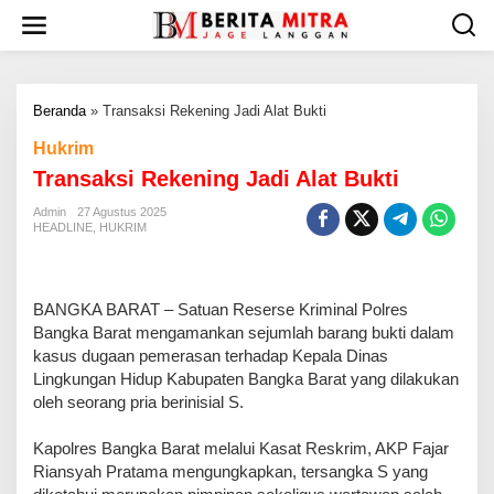
L
e
w
a
t
Beranda
»
Transaksi Rekening Jadi Alat Bukti
i
k
Hukrim
e
Transaksi Rekening Jadi Alat Bukti
k
o
Admin
27 Agustus 2025
n
HEADLINE
,
HUKRIM
t
e
n
BANGKA BARAT – Satuan Reserse Kriminal Polres
Bangka Barat mengamankan sejumlah barang bukti dalam
kasus dugaan pemerasan terhadap Kepala Dinas
Lingkungan Hidup Kabupaten Bangka Barat yang dilakukan
oleh seorang pria berinisial S.
Kapolres Bangka Barat melalui Kasat Reskrim, AKP Fajar
Riansyah Pratama mengungkapkan, tersangka S yang