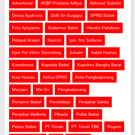
Advertorial
AKBP Pradana Aditya
Akhmad Subekti
Dessy Ayutrisna
Didit Sri Gusjaya
DPRD Babel
Fery Apriyanto
Gubernur Babel
Hendro Pandowo
Hidayat Arsani
Hukrim
Iptu Yos Sudarso
Irjen Pol Viktor Sihombing
Juhaini
Kabid Humas
Kamtibmas
Kapolda Babel
Kapolres Bangka Barat
Kasi Humas
Ketua DPRD
Kota Pangkalpinang
Maryam
Mie Go
Pangkalpinang
Pemprov Babel
Pendidikan
Penjabat Sekda
Penjabat Walikota
Pilkada
Polda Babel
Polres Babar
PT Timah
PT Timah TBK
Ragam