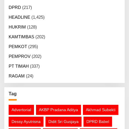
DPRD
(217)
HEADLINE
(1,425)
HUKRIM
(128)
KAMTIMBAS
(202)
PEMKOT
(295)
PEMPROV
(202)
PT TIMAH
(337)
RAGAM
(24)
Tag
Advertorial
AKBP Pradana Aditya
Akhmad Subekti
Dessy Ayutrisna
Didit Sri Gusjaya
DPRD Babel