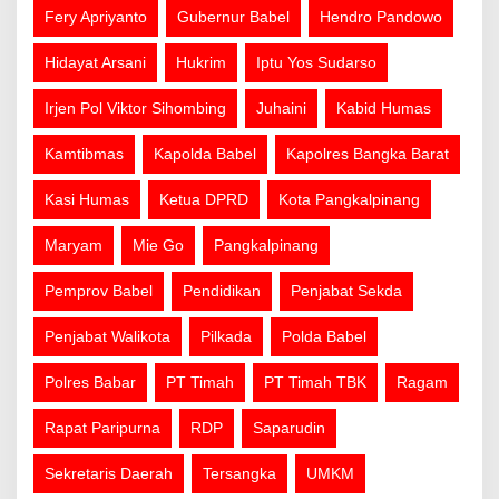
Fery Apriyanto
Gubernur Babel
Hendro Pandowo
Hidayat Arsani
Hukrim
Iptu Yos Sudarso
Irjen Pol Viktor Sihombing
Juhaini
Kabid Humas
Kamtibmas
Kapolda Babel
Kapolres Bangka Barat
Kasi Humas
Ketua DPRD
Kota Pangkalpinang
Maryam
Mie Go
Pangkalpinang
Pemprov Babel
Pendidikan
Penjabat Sekda
Penjabat Walikota
Pilkada
Polda Babel
Polres Babar
PT Timah
PT Timah TBK
Ragam
Rapat Paripurna
RDP
Saparudin
Sekretaris Daerah
Tersangka
UMKM