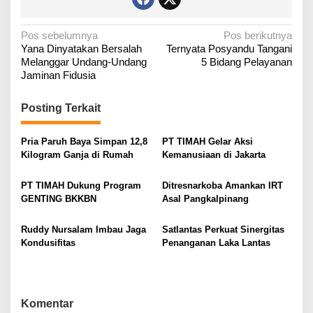
N
Pos sebelumnya
Pos berikutnya
Yana Dinyatakan Bersalah
Ternyata Posyandu Tangani
a
Melanggar Undang-Undang
5 Bidang Pelayanan
v
Jaminan Fidusia
i
g
Posting Terkait
a
Pria Paruh Baya Simpan 12,8
PT TIMAH Gelar Aksi
s
Kilogram Ganja di Rumah
Kemanusiaan di Jakarta
i
p
PT TIMAH Dukung Program
Ditresnarkoba Amankan IRT
o
GENTING BKKBN
Asal Pangkalpinang
s
Ruddy Nursalam Imbau Jaga
Satlantas Perkuat Sinergitas
Kondusifitas
Penanganan Laka Lantas
Komentar