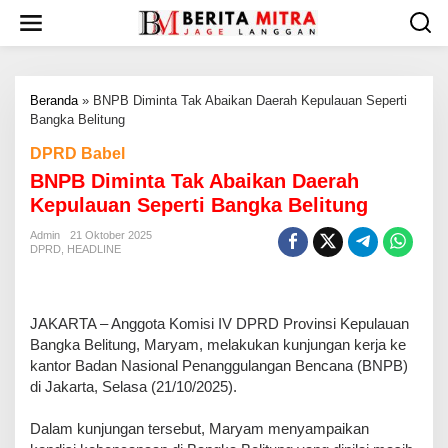
L
e
w
a
t
Beranda
»
BNPB Diminta Tak Abaikan Daerah Kepulauan Seperti
i
Bangka Belitung
k
e
DPRD Babel
k
BNPB Diminta Tak Abaikan Daerah
o
n
Kepulauan Seperti Bangka Belitung
t
e
Admin
21 Oktober 2025
DPRD
,
HEADLINE
n
‎JAKARTA – Anggota Komisi IV DPRD Provinsi Kepulauan
Bangka Belitung, Maryam, melakukan kunjungan kerja ke
kantor Badan Nasional Penanggulangan Bencana (BNPB)
di Jakarta, Selasa (21/10/2025).
‎Dalam kunjungan tersebut, Maryam menyampaikan